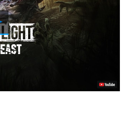
Riproduci
video