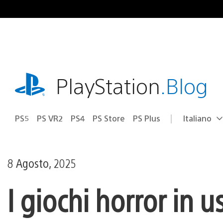
Salta
al
contenuto
playstation.com
PlayStation
.Blog
PS5
PS VR2
PS4
PS Store
PS Plus
Italiano
Seleziona
Regione
una
attuale:
Regione
8 Agosto, 2025
I giochi horror in u