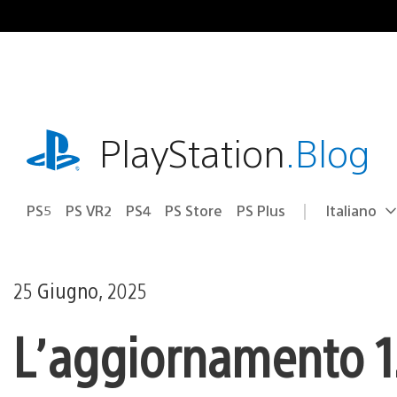
Salta
al
contenuto
playstation.com
PlayStation
.Blog
PS5
PS VR2
PS4
PS Store
PS Plus
Italiano
Seleziona
Regione
una
attuale:
Regione
25 Giugno, 2025
L’aggiornamento 1.