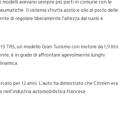
i modelli avevano sempre più parti in comune con le
eumatiche. Il sistema sfrutta azoto e olio al posto delle
sente di regolare liberamente l’altezza dal suolo e
a 19 TRS, un modello Gran Turismo con motore da 1,9 litri
nte, è in grado di affrontare agevolmente lunghi
dinamica.
cato per 12 anni. L’auto ha dimostrato che Citroën era
 nell’industria automobilistica francese.