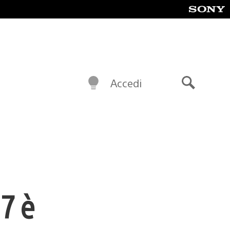
Accedi
Cerca
7 è