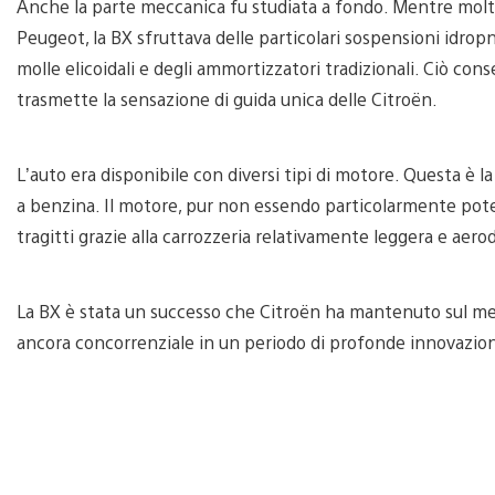
Anche la parte meccanica fu studiata a fondo. Mentre molt
Peugeot, la BX sfruttava delle particolari sospensioni idropn
molle elicoidali e degli ammortizzatori tradizionali. Ciò con
trasmette la sensazione di guida unica delle Citroën.
L’auto era disponibile con diversi tipi di motore. Questa è l
a benzina. Il motore, pur non essendo particolarmente pote
tragitti grazie alla carrozzeria relativamente leggera e aero
La BX è stata un successo che Citroën ha mantenuto sul mer
ancora concorrenziale in un periodo di profonde innovazioni