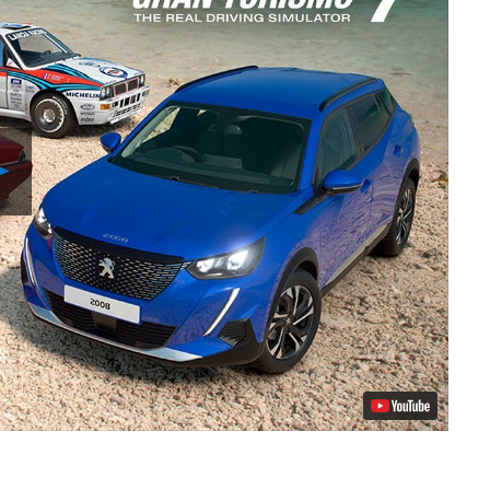
Riproduci
video