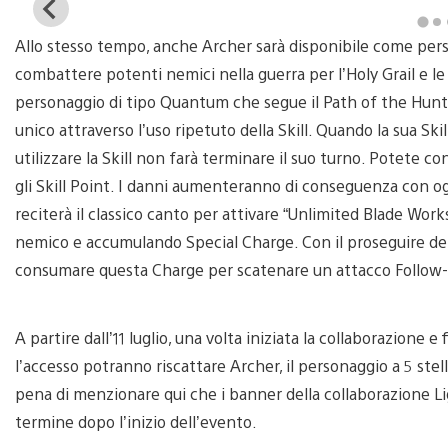
View
and
Allo stesso tempo, anche Archer sarà disponibile come perso
download
image
combattere potenti nemici nella guerra per l’Holy Grail e 
personaggio di tipo Quantum che segue il Path of the Hunt,
unico attraverso l’uso ripetuto della Skill. Quando la sua Skil
utilizzare la Skill non farà terminare il suo turno. Potete c
gli Skill Point. I danni aumenteranno di conseguenza con og
reciterà il classico canto per attivare “Unlimited Blade Wo
nemico e accumulando Special Charge. Con il proseguire dell
consumare questa Charge per scatenare un attacco Follow-up
A partire dall’11 luglio, una volta iniziata la collaborazione e
l’accesso potranno riscattare Archer, il personaggio a 5 stel
pena di menzionare qui che i banner della collaborazione L
termine dopo l’inizio dell’evento.