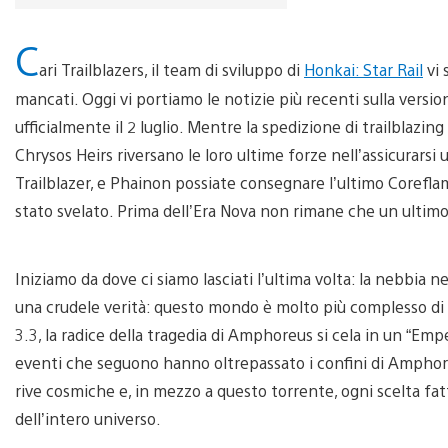
C
ari Trailblazers, il team di sviluppo di
Honkai: Star Rail
vi 
mancati. Oggi vi portiamo le notizie più recenti sulla version
ufficialmente il 2 luglio. Mentre la spedizione di trailblazi
Chrysos Heirs riversano le loro ultime forze nell’assicurars
Trailblazer, e Phainon possiate consegnare l’ultimo Coreflam
stato svelato. Prima dell’Era Nova non rimane che un ultimo
Iniziamo da dove ci siamo lasciati l’ultima volta: la nebbia
una crudele verità: questo mondo è molto più complesso di 
3.3, la radice della tragedia di Amphoreus si cela in un “Em
eventi che seguono hanno oltrepassato i confini di Amphore
rive cosmiche e, in mezzo a questo torrente, ogni scelta fat
dell’intero universo.