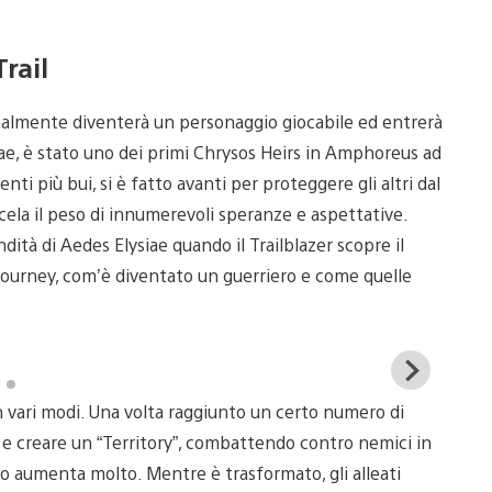
rail
inalmente diventerà un personaggio giocabile ed entrerà
siae, è stato uno dei primi Chrysos Heirs in Amphoreus ad
ti più bui, si è fatto avanti per proteggere gli altri dal
cela il peso di innumerevoli speranze e aspettative.
dità di Aedes Elysiae quando il Trailblazer scopre il
ourney, com’è diventato un guerriero e come quelle
View
and
vari modi. Una volta raggiunto un certo numero di
down
imag
 e creare un “Territory”, combattendo contro nemici in
 aumenta molto. Mentre è trasformato, gli alleati