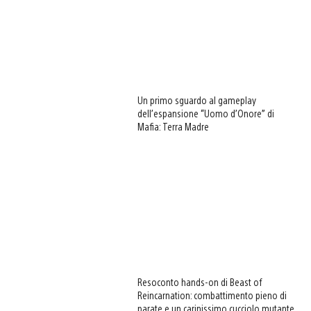
Un primo sguardo al gameplay
dell’espansione “Uomo d’Onore” di
Mafia: Terra Madre
load
e
Resoconto hands-on di Beast of
Reincarnation: combattimento pieno di
parate e un carinissimo cucciolo mutante