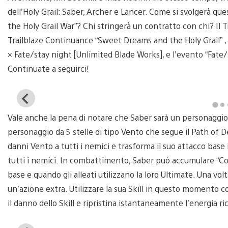
dell’Holy Grail: Saber, Archer e Lancer. Come si svolgerà 
the Holy Grail War”? Chi stringerà un contratto con chi? Il T
Trailblaze Continuance “Sweet Dreams and the Holy Grail” , l
× Fate/stay night [Unlimited Blade Works], e l’evento “Fate/s
Continuate a seguirci!
View
and
Vale anche la pena di notare che Saber sarà un personaggio 
download
image
personaggio da 5 stelle di tipo Vento che segue il Path of De
danni Vento a tutti i nemici e trasforma il suo attacco bas
tutti i nemici. In combattimento, Saber può accumulare “Cor
base e quando gli alleati utilizzano la loro Ultimate. Una 
un’azione extra. Utilizzare la sua Skill in questo momento
il danno dello Skill e ripristina istantaneamente l’energia ri