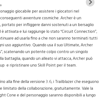
View
and
naggio giocabile per assistere i giocatori nel
down
imag
le conseguenti avventure cosmiche. Archer è un
 portato per infliggere danni sostenuti a un bersaglio
l è attivata e lui raggiunge lo stato “Circuit Connection”,
ontinuare ad usarla fino a che non saranno terminati tutti
ni uso aggiuntivo. Quando usa il suo Ultimate, Archer
rks”, scatenando un potente colpo contro un singolo
a battaglia, quando un alleato vi attacca, Archer può
 e ripristinare uno Skill Point per il team.
 fino alla fine della versione 3.6, i Trailblazer che eseguono
le limitato della collaborazione, gratuitamente. Vale la
ight Cone e del personaggio saranno disponibili a lungo