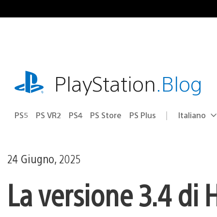
Salta
al
contenuto
playstation.com
PlayStation
.Blog
PS5
PS VR2
PS4
PS Store
PS Plus
Italiano
Seleziona
Regione
una
attuale:
Regione
24 Giugno, 2025
La versione 3.4 di H