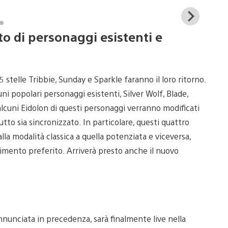
View
and
o di personaggi esistenti e
down
imag
5 stelle Tribbie, Sunday e Sparkle faranno il loro ritorno.
ni popolari personaggi esistenti, Silver Wolf, Blade,
alcuni Eidolon di questi personaggi verranno modificati
tutto sia sincronizzato. In particolare, questi quattro
la modalità classica a quella potenziata e viceversa,
ttimento preferito. Arriverà presto anche il nuovo
annunciata in precedenza, sarà finalmente live nella