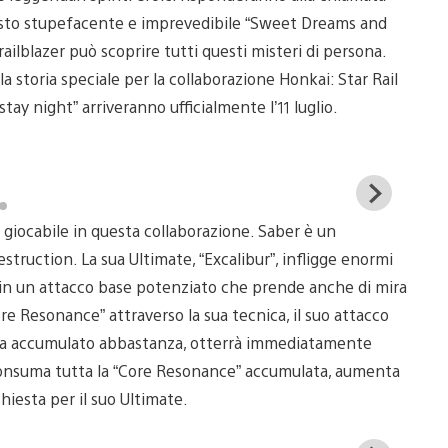
questo stupefacente e imprevedibile “Sweet Dreams and
railblazer può scoprire tutti questi misteri di persona.
a storia speciale per la collaborazione Honkai: Star Rail
tay night” arriveranno ufficialmente l’11 luglio.
View
and
giocabile in questa collaborazione. Saber è un
down
imag
struction. La sua Ultimate, “Excalibur”, infligge enormi
e in un attacco base potenziato che prende anche di mira
e Resonance” attraverso la sua tecnica, il suo attacco
volta accumulato abbastanza, otterrà immediatamente
 consuma tutta la “Core Resonance” accumulata, aumenta
chiesta per il suo Ultimate.