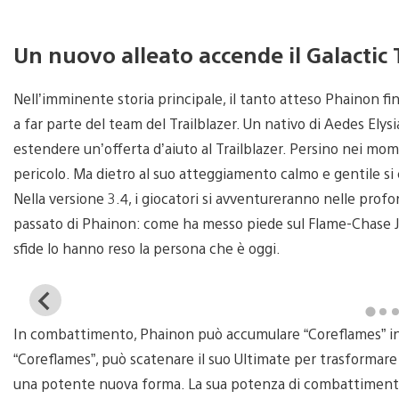
Un nuovo alleato accende il Galactic T
Nell’imminente storia principale, il tanto atteso Phainon f
a far parte del team del Trailblazer. Un nativo di Aedes Ely
estendere un’offerta d’aiuto al Trailblazer. Persino nei momen
pericolo. Ma dietro al suo atteggiamento calmo e gentile si 
Nella versione 3.4, i giocatori si avventureranno nelle profon
passato di Phainon: come ha messo piede sul Flame-Chase J
sfide lo hanno reso la persona che è oggi.
View
and
In combattimento, Phainon può accumulare “Coreflames” in 
download
image
“Coreflames”, può scatenare il suo Ultimate per trasformare
una potente nuova forma. La sua potenza di combattimento