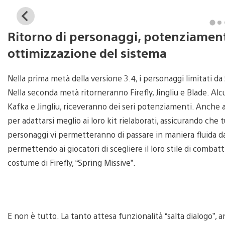
View
and
Ritorno di personaggi, potenziament
download
image
ottimizzazione del sistema
Nella prima metà della versione 3.4, i personaggi limitati da 
Nella seconda metà ritorneranno Firefly, Jingliu e Blade. Alcu
Kafka e Jingliu, riceveranno dei seri potenziamenti. Anche 
per adattarsi meglio ai loro kit rielaborati, assicurando che 
personaggi vi permetteranno di passare in maniera fluida dal
permettendo ai giocatori di scegliere il loro stile di comba
costume di Firefly, “Spring Missive”.
E non è tutto. La tanto attesa funzionalità “salta dialogo”, 