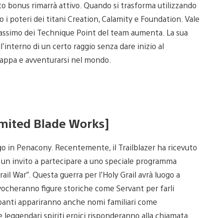
 bonus rimarrà attivo. Quando si trasforma utilizzando
 i poteri dei titani Creation, Calamity e Foundation. Vale
assimo dei Technique Point del team aumenta. La sua
interno di un certo raggio senza dare inizio al
mappa e avventurarsi nel mondo.
imited Blade Works]
go in Penacony. Recentemente, il Trailblazer ha ricevuto
a, un invito a partecipare a uno speciale programma
l War”. Questa guerra per l’Holy Grail avrà luogo a
vocheranno figure storiche come Servant per farli
cipanti appariranno anche nomi familiari come
e leggendari spiriti eroici risponderanno alla chiamata