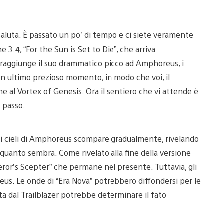
saluta. È passato un po’ di tempo e ci siete veramente
e 3.4, “For the Sun is Set to Die”, che arriva
ng raggiunge il suo drammatico picco ad Amphoreus, i
i un ultimo prezioso momento, in modo che voi, il
e al Vortex of Genesis. Ora il sentiero che vi attende è
 passo.
 nei cieli di Amphoreus scompare gradualmente, rivelando
quanto sembra. Come rivelato alla fine della versione
peror’s Scepter” che permane nel presente. Tuttavia, gli
us. Le onde di “Era Nova” potrebbero diffondersi per le
ta dal Trailblazer potrebbe determinare il fato