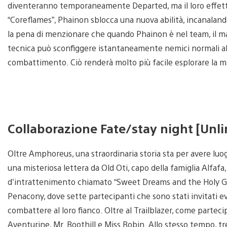
diventeranno temporaneamente Departed, ma il loro effetto
“Coreflames”, Phainon sblocca una nuova abilità, incanalando
la pena di menzionare che quando Phainon è nel team, il m
tecnica può sconfiggere istantaneamente nemici normali all’
combattimento. Ciò renderà molto più facile esplorare la 
Collaborazione Fate/stay night [Unl
Oltre Amphoreus, una straordinaria storia sta per avere luo
una misteriosa lettera da Old Oti, capo della famiglia Alfaf
d’intrattenimento chiamato “Sweet Dreams and the Holy Grai
Penacony, dove sette partecipanti che sono stati invitati e
combattere al loro fianco. Oltre al Trailblazer, come parte
Aventurine, Mr. Boothill e Miss Robin. Allo stesso tempo, tr