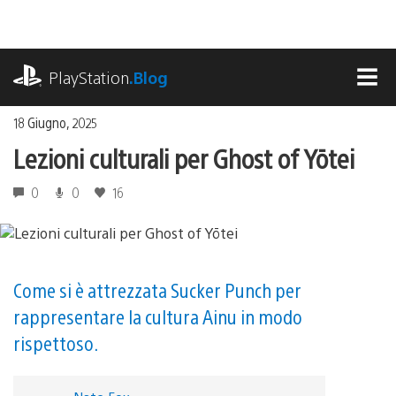
Salta
al
contenuto
playstation.com
PlayStation
.Blog
MEN
18 Giugno, 2025
Lezioni culturali per Ghost of Yōtei
0
0
16
Come si è attrezzata Sucker Punch per
rappresentare la cultura Ainu in modo
rispettoso.