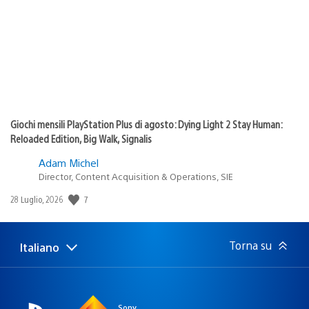
pubblicazione:
Giochi mensili PlayStation Plus di agosto: Dying Light 2 Stay Human:
Reloaded Edition, Big Walk, Signalis
Adam Michel
Director, Content Acquisition & Operations, SIE
Data
7
28 Luglio, 2026
di
pubblicazione:
Torna su
Italiano
Seleziona
Regione
una
attuale:
Regione
Sony