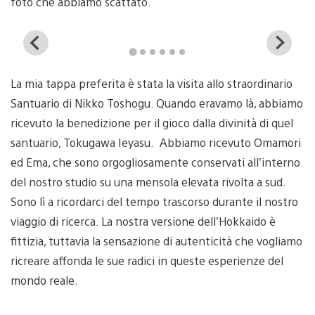
foto che abbiamo scattato.
View
Vi
and
a
download
d
La mia tappa preferita è stata la visita allo straordinario
image
i
Santuario di Nikko Toshogu. Quando eravamo là, abbiamo
ricevuto la benedizione per il gioco dalla divinità di quel
santuario, Tokugawa Ieyasu. Abbiamo ricevuto Omamori
ed Ema, che sono orgogliosamente conservati all’interno
del nostro studio su una mensola elevata rivolta a sud.
Sono lì a ricordarci del tempo trascorso durante il nostro
viaggio di ricerca. La nostra versione dell’Hokkaido è
fittizia, tuttavia la sensazione di autenticità che vogliamo
ricreare affonda le sue radici in queste esperienze del
mondo reale.