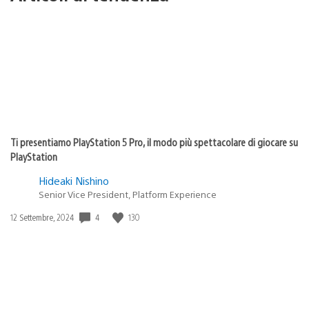
Ti presentiamo PlayStation 5 Pro, il modo più spettacolare di giocare su
PlayStation
Hideaki Nishino
Senior Vice President, Platform Experience
Data
4
130
12 Settembre, 2024
di
pubblicazione: