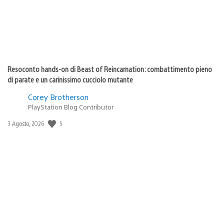
Resoconto hands-on di Beast of Reincarnation: combattimento pieno
di parate e un carinissimo cucciolo mutante
Corey Brotherson
PlayStation Blog Contributor
Data
5
3 Agosto, 2026
di
pubblicazione: