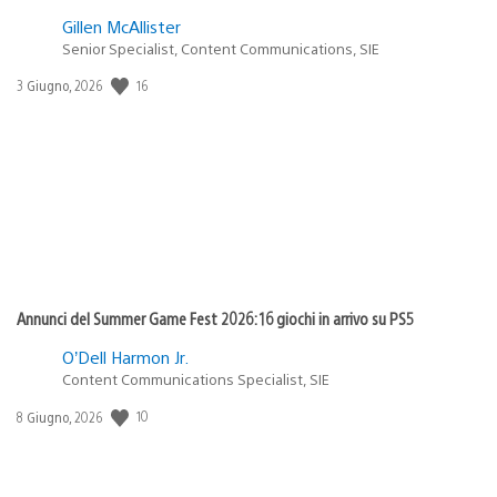
Gillen McAllister
Senior Specialist, Content Communications, SIE
Data
16
3 Giugno, 2026
di
pubblicazione:
Annunci del Summer Game Fest 2026: 16 giochi in arrivo su PS5
O’Dell Harmon Jr.
Content Communications Specialist, SIE
Data
10
8 Giugno, 2026
di
pubblicazione: