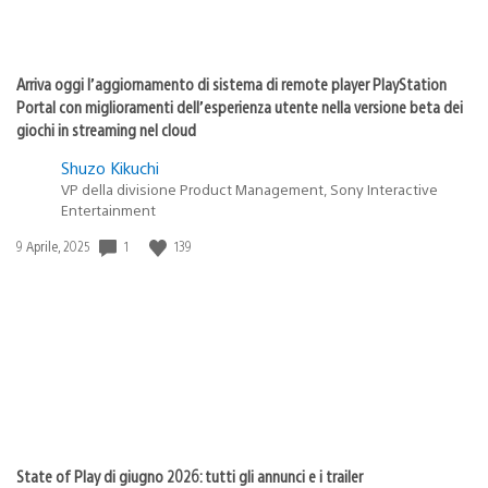
Arriva oggi l’aggiornamento di sistema di remote player PlayStation
Portal con miglioramenti dell’esperienza utente nella versione beta dei
giochi in streaming nel cloud
Shuzo Kikuchi
VP della divisione Product Management, Sony Interactive
Entertainment
Data
1
139
9 Aprile, 2025
di
pubblicazione:
State of Play di giugno 2026: tutti gli annunci e i trailer