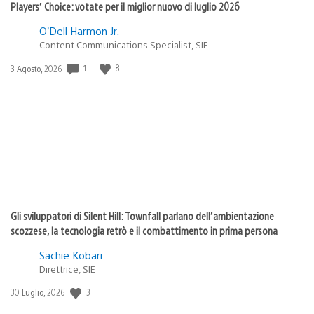
Players’ Choice: votate per il miglior nuovo di luglio 2026
O’Dell Harmon Jr.
Content Communications Specialist, SIE
Data
1
8
3 Agosto, 2026
di
pubblicazione:
Gli sviluppatori di Silent Hill: Townfall parlano dell’ambientazione
scozzese, la tecnologia retrò e il combattimento in prima persona
Sachie Kobari
Direttrice, SIE
Data
3
30 Luglio, 2026
di