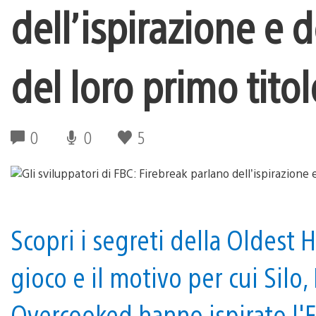
dell’ispirazione e d
del loro primo tito
0
0
5
Scopri i segreti della Oldest Ho
gioco e il motivo per cui Sil
Overcooked hanno ispirato l'