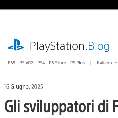
Salta
al
contenuto
playstation.com
PlayStation
.Blog
PS5
PS VR2
PS4
PS Store
PS Plus
Italiano
Seleziona
Regione
una
attuale:
Regione
16 Giugno, 2025
Gli sviluppatori di