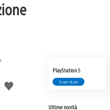
zione
PlayStation 5
Scopri di più
Mi
piace
Ultime novità