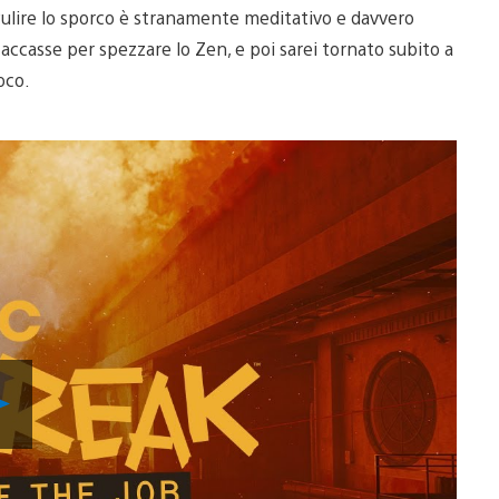
lire lo sporco è stranamente meditativo e davvero
ccasse per spezzare lo Zen, e poi sarei tornato subito a
oco.
Riproduci
video