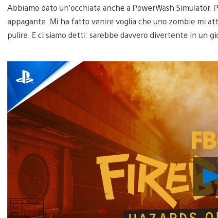
Abbiamo dato un’occhiata anche a PowerWash Simulator. Pu
appagante. Mi ha fatto venire voglia che uno zombie mi atta
pulire. E ci siamo detti: sarebbe davvero divertente in un gi