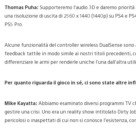
Thomas Puha:
Supporteremo l’audio 3D e daremo priorità 
una risoluzione di uscita di 2560 x 1440 (1440p) su PS4 e PS4
PS5 Pro.
Alcune funzionalità del controller wireless DualSense sono a
feedback tattile in modo simile ai nostri titoli precedenti
differenziare le armi per renderle uniche l’una dall’altra utili
Per quanto riguarda il gioco in sé, ci sono state altre in
Mike Kayatta:
Abbiamo esaminato diversi programmi TV che
gestire una crisi. Uno era un reality show intitolato Dirty Job
pericolosi o inaspettati di cui non si conosce l’esistenza, com