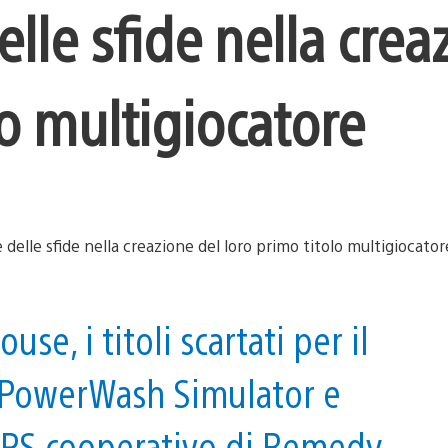
elle sfide nella crea
lo multigiocatore
use, i titoli scartati per il
o, PowerWash Simulator e
FPS cooperativo di Remedy.