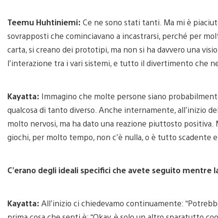
Teemu Huhtiniemi:
Ce ne sono stati tanti. Ma mi è piaciu
sovrapposti che cominciavano a incastrarsi, perché per molto
carta, si creano dei prototipi, ma non si ha davvero una visi
l’interazione tra i vari sistemi, e tutto il divertimento che n
Kayatta:
Immagino che molte persone siano probabilmente 
qualcosa di tanto diverso. Anche internamente, all’inizio del 
molto nervosi, ma ha dato una reazione piuttosto positiva. 
giochi, per molto tempo, non c’è nulla, o è tutto scadente e 
C’erano degli ideali specifici che avete seguito mentre 
Kayatta:
All’inizio ci chiedevamo continuamente: “Potrebb
prima cosa che senti è: “Okay, è solo un altro sparatutto coo