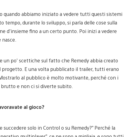
to quando abbiamo iniziato a vedere tutti questi sistemi
 tempo, durante lo sviluppo, si parla delle cose sulla
one d’insieme fino a un certo punto. Poi inizi a vedere
e nasce.
un po’ scettiche sul fatto che Remedy abbia creato
progetto. E una volta pubblicato il trailer, tutti erano
Mostrarlo al pubblico è molto motivante, perché con i
brutto e non ci si diverte subito.
lavoravate al gioco?
e succedere solo in Control o su Remedy?” Perché la
perativo multiplayer”, ce ne sono a migliaia, e sono tutti