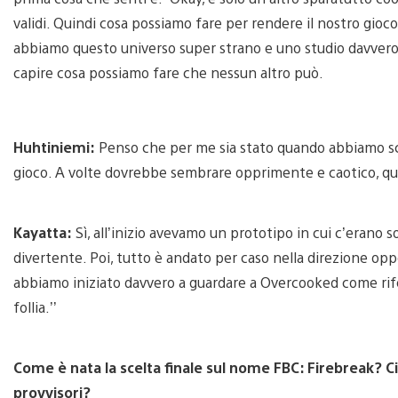
validi. Quindi cosa possiamo fare per rendere il nostro gio
abbiamo questo universo super strano e uno studio davver
capire cosa possiamo fare che nessun altro può.
Huhtiniemi:
Penso che per me sia stato quando abbiamo scel
gioco. A volte dovrebbe sembrare opprimente e caotico, quin
Kayatta:
Sì, all’inizio avevamo un prototipo in cui c’erano s
divertente. Poi, tutto è andato per caso nella direzione op
abbiamo iniziato davvero a guardare a Overcooked come rifer
follia.’’
Come è nata la scelta finale sul nome FBC: Firebreak? Ci son
provvisori?