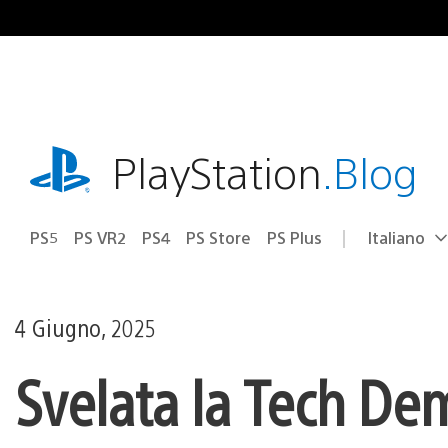
Salta
al
contenuto
playstation.com
PlayStation
.Blog
PS5
PS VR2
PS4
PS Store
PS Plus
Italiano
Seleziona
Regione
una
attuale:
Regione
4 Giugno, 2025
Svelata la Tech De