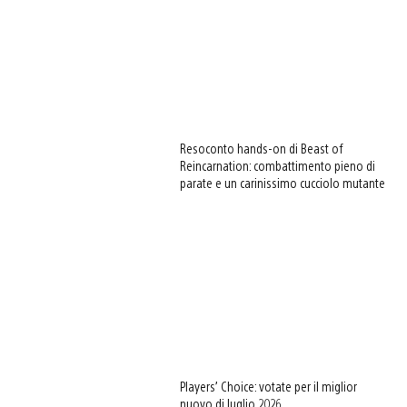
Resoconto hands-on di Beast of
Reincarnation: combattimento pieno di
parate e un carinissimo cucciolo mutante
Players’ Choice: votate per il miglior
nuovo di luglio 2026