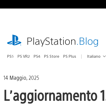
Salta
al
contenuto
playstation.com
PlayStation
.Blog
PS5
PS VR2
PS4
PS Store
PS Plus
Italiano
Seleziona
Regione
una
attuale:
Regione
14 Maggio, 2025
L’aggiornamento 1.