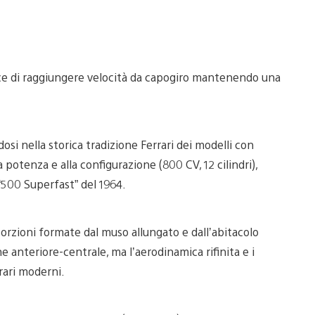
imag
pace di raggiungere velocità da capogiro mantenendo una
si nella storica tradizione Ferrari dei modelli con
a potenza e alla configurazione (800 CV, 12 cilindri),
“500 Superfast” del 1964.
porzioni formate dal muso allungato e dall’abitacolo
ne anteriore-centrale, ma l’aerodinamica rifinita e i
rari moderni.