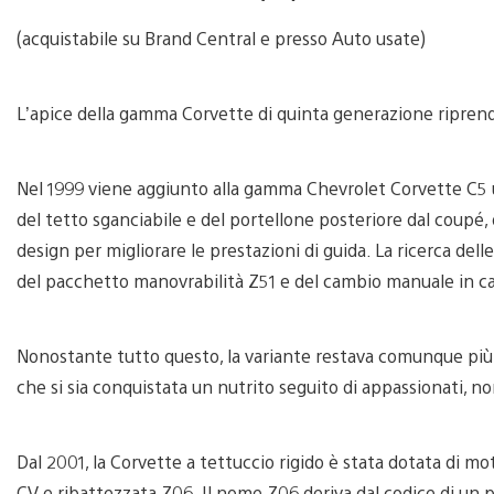
(acquistabile su Brand Central e presso Auto usate)
L’apice della gamma Corvette di quinta generazione riprende
Nel 1999 viene aggiunto alla gamma Chevrolet Corvette C5 
del tetto sganciabile e del portellone posteriore dal coupé,
design per migliorare le prestazioni di guida. La ricerca de
del pacchetto manovrabilità Z51 e del cambio manuale in cas
Nonostante tutto questo, la variante restava comunque pi
che si sia conquistata un nutrito seguito di appassionati, n
Dal 2001, la Corvette a tettuccio rigido è stata dotata di m
CV e ribattezzata Z06. Il nome Z06 deriva dal codice di un 