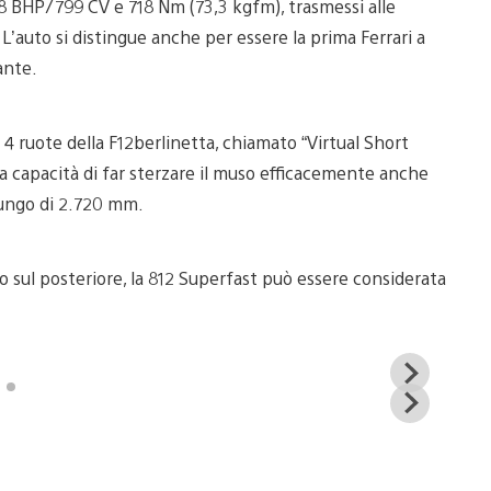
788 BHP/799 CV e 718 Nm (73,3 kgfm), trasmessi alle
’auto si distingue anche per essere la prima Ferrari a
ante.
4 ruote della F12berlinetta, chiamato “Virtual Short
la capacità di far sterzare il muso efficacemente anche
lungo di 2.720 mm.
rico sul posteriore, la 812 Superfast può essere considerata
View
and
View
down
and
imag
down
imag