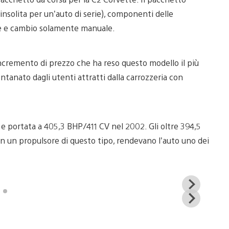
insolita per un’auto di serie), componenti delle
ote e cambio solamente manuale.
ncremento di prezzo che ha reso questo modello il più
lontanato dagli utenti attratti dalla carrozzeria con
e portata a 405,3 BHP/411 CV nel 2002. Gli oltre 394,5
 un propulsore di questo tipo, rendevano l’auto uno dei
View
and
View
down
and
imag
down