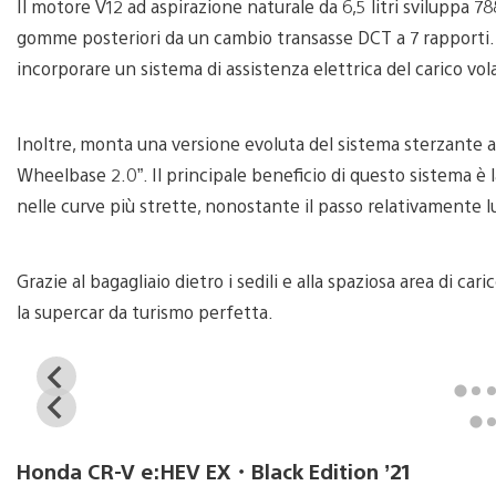
Il motore V12 ad aspirazione naturale da 6,5 litri sviluppa 
gomme posteriori da un cambio transasse DCT a 7 rapporti. L
incorporare un sistema di assistenza elettrica del carico vol
Inoltre, monta una versione evoluta del sistema sterzante a 
Wheelbase 2.0”. Il principale beneficio di questo sistema è 
nelle curve più strette, nonostante il passo relativamente 
Grazie al bagagliaio dietro i sedili e alla spaziosa area di ca
la supercar da turismo perfetta.
View
and
View
download
and
image
download
Honda CR-V e:HEV EX・Black Edition ’21
image