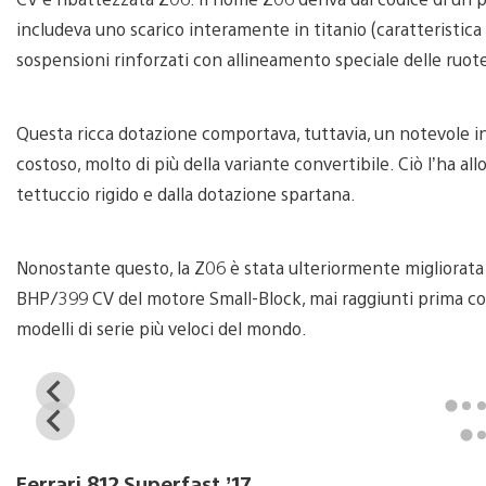
includeva uno scarico interamente in titanio (caratteristica 
sospensioni rinforzati con allineamento speciale delle ru
Questa ricca dotazione comportava, tuttavia, un notevole i
costoso, molto di più della variante convertibile. Ciò l’ha al
tettuccio rigido e dalla dotazione spartana.
Nonostante questo, la Z06 è stata ulteriormente migliorata 
BHP/399 CV del motore Small-Block, mai raggiunti prima con
modelli di serie più veloci del mondo.
View
and
View
download
and
image
download
Ferrari 812 Superfast ’17