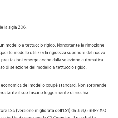
 la sigla Z06.
un modello a tettuccio rigido. Nonostante la rimozione
 questo modello utilizza la rigidezza superiore del nuovo
lle prestazioni emerge anche dalla selezione automatica
o di selezione del modello a tettuccio rigido.
ù economica del modello coupé standard. Non sorprende
onostante il suo fascino leggermente di nicchia.
otore LS6 (versione migliorata dell’LS1) da 384,6 BHP/390
pacchetto da corsa per la C2 Corvette. Il pacchetto