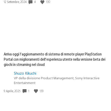
Data
4
130
12 Settembre, 2024
di
pubblicazione:
Arriva oggi l’aggiornamento di sistema di remote player PlayStation
Portal con miglioramenti dell’esperienza utente nella versione beta dei
giochi in streaming nel cloud
Shuzo Kikuchi
VP della divisione Product Management, Sony Interactive
Entertainment
Data
1
139
9 Aprile, 2025
di
pubblicazione: