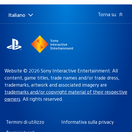
pubblicazione:
Torna su
Italiano
Seleziona
Regione
una
attuale:
Regione
Sony
Interactive
Entertainment
Website © 2026 Sony Interactive Entertainment. All
content, game titles, trade names and/or trade dress,
trademarks, artwork and associated imagery are
trademarks and/or copyright material of their respective
owners
. All rights reserved.
Termini di utilizzo
Informativa sulla privacy