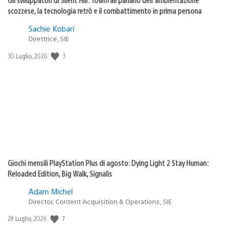
scozzese, la tecnologia retrò e il combattimento in prima persona
Sachie Kobari
Direttrice, SIE
Data
3
30 Luglio, 2026
di
pubblicazione:
Giochi mensili PlayStation Plus di agosto: Dying Light 2 Stay Human:
Reloaded Edition, Big Walk, Signalis
Adam Michel
Director, Content Acquisition & Operations, SIE
Data
7
28 Luglio, 2026
di