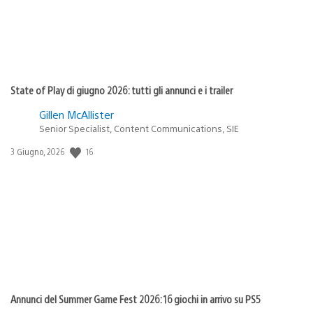
State of Play di giugno 2026: tutti gli annunci e i trailer
Gillen McAllister
Senior Specialist, Content Communications, SIE
Data
16
3 Giugno, 2026
di
pubblicazione:
Annunci del Summer Game Fest 2026: 16 giochi in arrivo su PS5