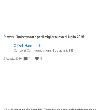
Players’ Choice: votate per il miglior nuovo di luglio 2026
O’Dell Harmon Jr.
Content Communications Specialist, SIE
Data
1
8
3 Agosto, 2026
di
pubblicazione:
Gli sviluppatori di Silent Hill: Townfall parlano dell’ambientazione