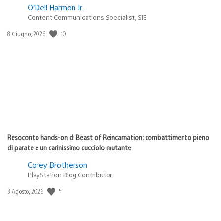
O’Dell Harmon Jr.
Content Communications Specialist, SIE
Data
10
8 Giugno, 2026
di
pubblicazione:
Resoconto hands-on di Beast of Reincarnation: combattimento pieno
di parate e un carinissimo cucciolo mutante
Corey Brotherson
PlayStation Blog Contributor
Data
5
3 Agosto, 2026
di
pubblicazione: