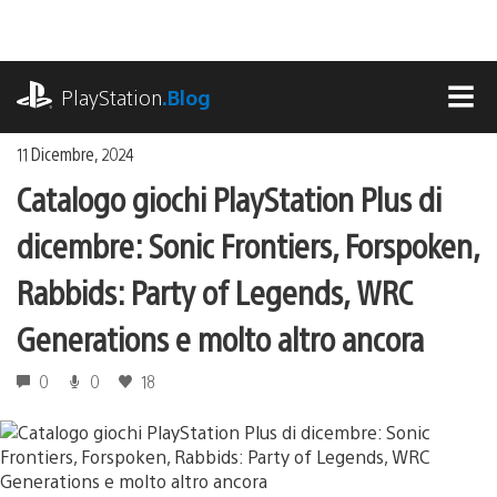
Salta
al
contenuto
playstation.com
PlayStation
.Blog
MEN
11 Dicembre, 2024
Catalogo giochi PlayStation Plus di
dicembre: Sonic Frontiers, Forspoken,
Rabbids: Party of Legends, WRC
Generations e molto altro ancora
0
0
18