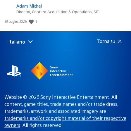
Adam Michel
Director, Content Acquisition & Operations, SIE
Data
7
28 Luglio, 2026
di
pubblicazione:
Torna su
Italiano
Seleziona
Regione
una
attuale:
Regione
Sony
Interactive
Entertainment
Website © 2026 Sony Interactive Entertainment. All
content, game titles, trade names and/or trade dress,
trademarks, artwork and associated imagery are
trademarks and/or copyright material of their respective
owners
. All rights reserved.