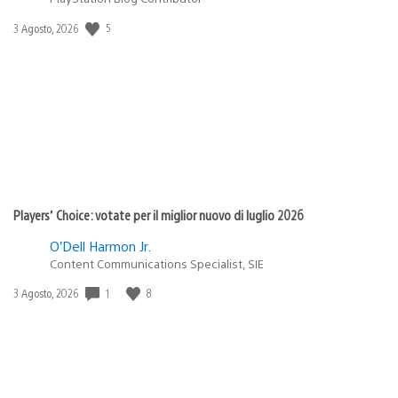
Data
5
3 Agosto, 2026
di
pubblicazione:
Players’ Choice: votate per il miglior nuovo di luglio 2026
O’Dell Harmon Jr.
Content Communications Specialist, SIE
Data
1
8
3 Agosto, 2026
di
pubblicazione: