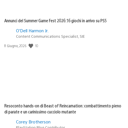
Annunci del Summer Game Fest 2026: 16 giochi in arrivo su PS5
O’Dell Harmon Jr.
Content Communications Specialist, SIE
Data
10
8 Giugno, 2026
di
pubblicazione:
Resoconto hands-on di Beast of Reincarnation: combattimento pieno
di parate e un carinissimo cucciolo mutante
Corey Brotherson
PlayStation Blog Contributor