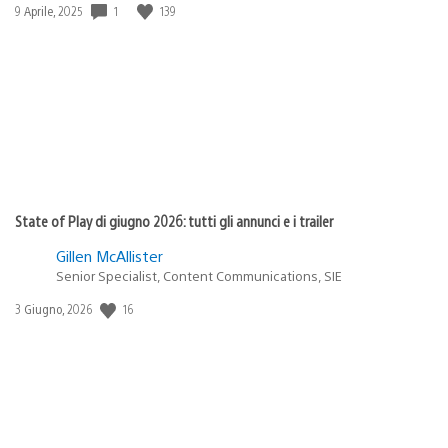
Data
1
139
9 Aprile, 2025
di
pubblicazione:
State of Play di giugno 2026: tutti gli annunci e i trailer
Gillen McAllister
Senior Specialist, Content Communications, SIE
Data
16
3 Giugno, 2026
di
pubblicazione: