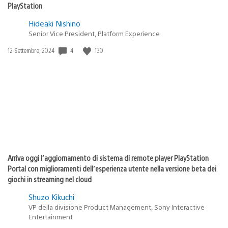
PlayStation
Hideaki Nishino
Senior Vice President, Platform Experience
Data
4
130
12 Settembre, 2024
di
pubblicazione:
Arriva oggi l’aggiornamento di sistema di remote player PlayStation
Portal con miglioramenti dell’esperienza utente nella versione beta dei
giochi in streaming nel cloud
Shuzo Kikuchi
VP della divisione Product Management, Sony Interactive
Entertainment