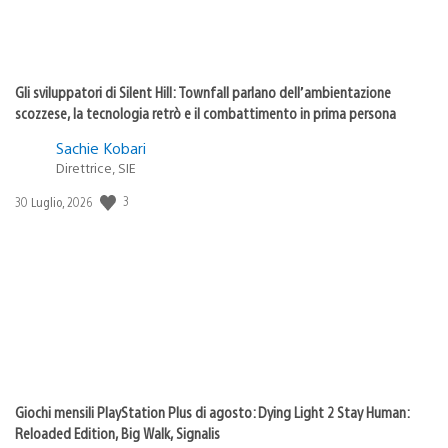
Gli sviluppatori di Silent Hill: Townfall parlano dell’ambientazione
scozzese, la tecnologia retrò e il combattimento in prima persona
Sachie Kobari
Direttrice, SIE
Data
3
30 Luglio, 2026
di
pubblicazione:
Giochi mensili PlayStation Plus di agosto: Dying Light 2 Stay Human:
Reloaded Edition, Big Walk, Signalis