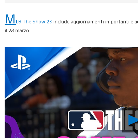
M
LB The Show 23
include aggiornamenti importanti e agg
il 28 marzo.