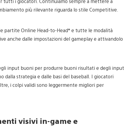
per tutti i giocatori. Continuiamo sempre a mettere a
ambiamento più rilevante riguarda lo stile Competitive.
e le partite Online Head-to-Head
*
e tutte le modalità
tive anche dalle impostazioni del gameplay e attivandolo
gli input buoni per produrre buoni risultati e degli input
o dalla strategia e dalle basi del baseball. I giocatori
e, i colpi validi sono leggermente migliori per
menti visivi in-game e