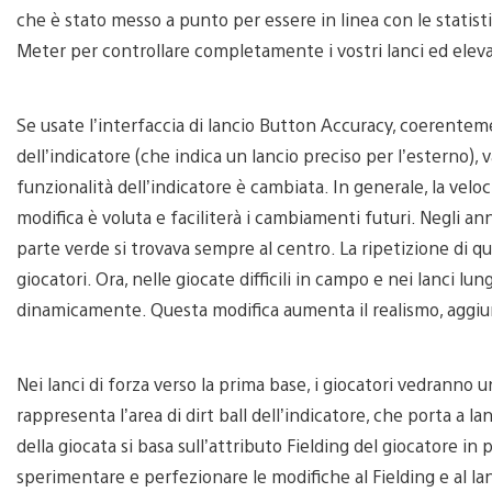
che è stato messo a punto per essere in linea con le statis
Meter per controllare completamente i vostri lanci ed eleva
Se usate l’interfaccia di lancio Button Accuracy, coerenteme
dell’indicatore (che indica un lancio preciso per l’esterno), v
funzionalità dell’indicatore è cambiata. In generale, la veloc
modifica è voluta e faciliterà i cambiamenti futuri. Negli an
parte verde si trovava sempre al centro. La ripetizione di q
giocatori. Ora, nelle giocate difficili in campo e nei lanci l
dinamicamente. Questa modifica aumenta il realismo, aggiung
Nei lanci di forza verso la prima base, i giocatori vedranno u
rappresenta l’area di dirt ball dell’indicatore, che porta a l
della giocata si basa sull’attributo Fielding del giocatore i
sperimentare e perfezionare le modifiche al Fielding e al la