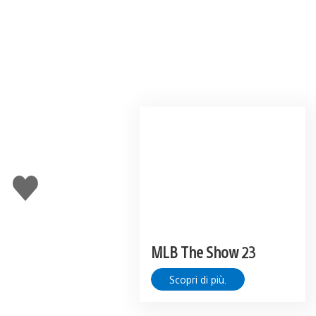
Mi
piace
MLB The Show 23
Scopri di più.