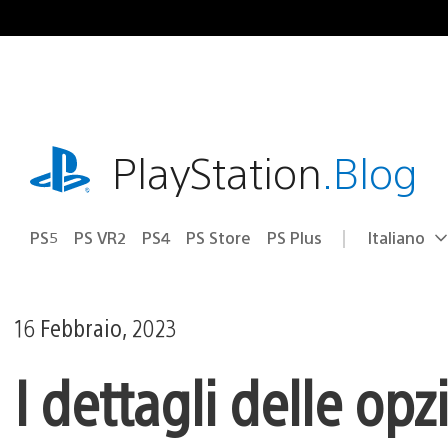
Salta
al
contenuto
playstation.com
PlayStation
.Blog
PS5
PS VR2
PS4
PS Store
PS Plus
Italiano
Seleziona
Regione
una
attuale:
Regione
16 Febbraio, 2023
I dettagli delle op