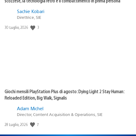
scozzese, la tecnologia retrò e il combattimento in prima persona
Sachie Kobari
Direttrice, SIE
Data
3
30 Luglio, 2026
di
pubblicazione:
Giochi mensili PlayStation Plus di agosto: Dying Light 2 Stay Human:
Reloaded Edition, Big Walk, Signalis
Adam Michel
Director, Content Acquisition & Operations, SIE
Data
7
28 Luglio, 2026
di
pubblicazione: