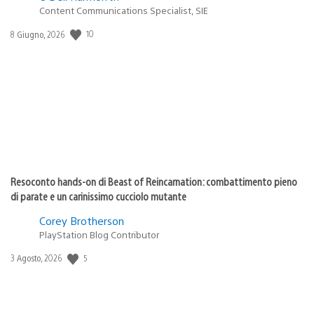
Content Communications Specialist, SIE
Data
10
8 Giugno, 2026
di
pubblicazione:
Resoconto hands-on di Beast of Reincarnation: combattimento pieno
di parate e un carinissimo cucciolo mutante
Corey Brotherson
PlayStation Blog Contributor
Data
5
3 Agosto, 2026
di
pubblicazione: