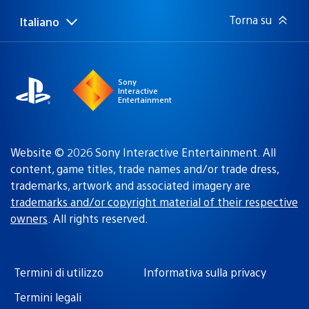
Torna su
Italiano
Seleziona
Regione
una
attuale:
Regione
Sony
Interactive
Entertainment
Website © 2026 Sony Interactive Entertainment. All
content, game titles, trade names and/or trade dress,
trademarks, artwork and associated imagery are
trademarks and/or copyright material of their respective
owners
. All rights reserved.
Termini di utilizzo
Informativa sulla privacy
Termini legali