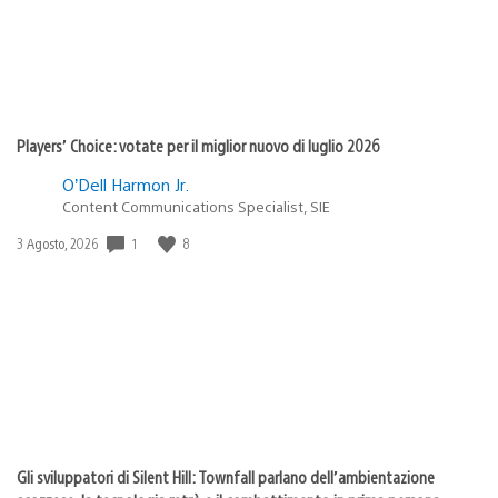
Players’ Choice: votate per il miglior nuovo di luglio 2026
O’Dell Harmon Jr.
Content Communications Specialist, SIE
Data
1
8
3 Agosto, 2026
di
pubblicazione:
Gli sviluppatori di Silent Hill: Townfall parlano dell’ambientazione