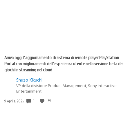
di
pubblicazione:
Arriva oggi l’aggiornamento di sistema di remote player PlayStation
Portal con miglioramenti dell’esperienza utente nella versione beta dei
giochi in streaming nel cloud
Shuzo Kikuchi
VP della divisione Product Management, Sony Interactive
Entertainment
Data
1
139
9 Aprile, 2025
di
pubblicazione: