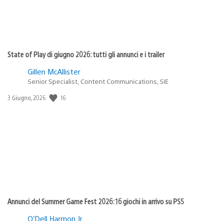
State of Play di giugno 2026: tutti gli annunci e i trailer
Gillen McAllister
Senior Specialist, Content Communications, SIE
Data
16
3 Giugno, 2026
di
pubblicazione:
Annunci del Summer Game Fest 2026: 16 giochi in arrivo su PS5
O’Dell Harmon Jr.