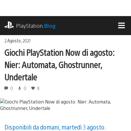
Salta
al
contenuto
playstation.com
PlayStation
.Blog
MEN
2 Agosto, 2021
Giochi PlayStation Now di agosto:
Nier: Automata, Ghostrunner,
Undertale
0
0
8
Disponibili da domani, martedì 3 agosto.