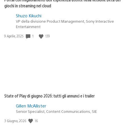
giochi in streaming nel cloud
Shuzo Kikuchi
VP della divisione Product Management, Sony Interactive
Entertainment
Data
1
139
9 Aprile, 2025
di
pubblicazione:
State of Play di giugno 2026: tutti gli annunci e i trailer
Gillen McAllister
Senior Specialist, Content Communications, SIE
Data
16
3 Giugno, 2026
di