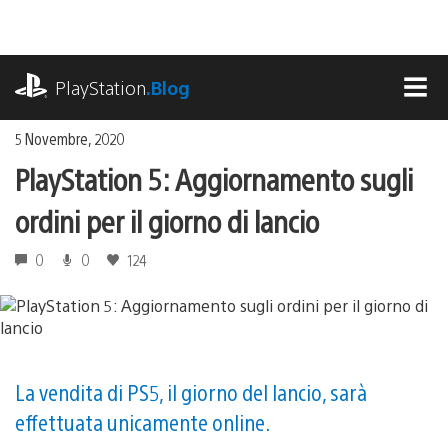
Salta
al
contenuto
playstation.com
PlayStation
.Blog
MEN
5 Novembre, 2020
PlayStation 5: Aggiornamento sugli
ordini per il giorno di lancio
0
0
124
La vendita di PS5, il giorno del lancio, sarà
effettuata unicamente online.