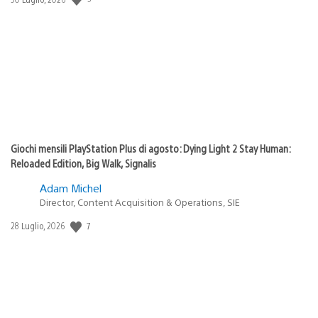
di
pubblicazione:
Giochi mensili PlayStation Plus di agosto: Dying Light 2 Stay Human:
Reloaded Edition, Big Walk, Signalis
Adam Michel
Director, Content Acquisition & Operations, SIE
Data
7
28 Luglio, 2026
di
pubblicazione: