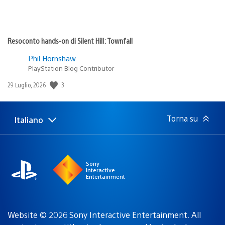
Resoconto hands-on di Silent Hill: Townfall
Phil Hornshaw
PlayStation Blog Contributor
Data
3
29 Luglio, 2026
di
pubblicazione:
Torna su
Italiano
Seleziona
Regione
una
attuale:
Regione
Sony
Interactive
Entertainment
Website © 2026 Sony Interactive Entertainment. All