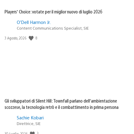
Players’ Choice: votate per il miglior nuovo di luglio 2026
O’Dell Harmon Jr.
Content Communications Specialist, SIE
Data
8
3 Agosto, 2026
di
pubblicazione:
Gli sviluppatori di Silent Hill: Townfall parlano dell’ambientazione
scozzese, la tecnologia retrò e il combattimento in prima persona
Sachie Kobari
Direttrice, SIE
Data
3
30 Luglio, 2026