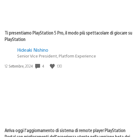
Ti presentiamo PlayStation 5 Pro, il modo più spettacolare di giocare su
PlayStation
Hideaki Nishino
Senior Vice President, Platform Experience
Data
4
130
12 Settembre, 2024
di
pubblicazione:
Arriva oggi l’aggiornamento di sistema di remote player PlayStation
Portal con miglioramenti dell’esperienza utente nella versione beta dei