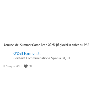
pubblicazione:
Annunci del Summer Game Fest 2026: 16 giochi in arrivo su PS5
O’Dell Harmon Jr.
Content Communications Specialist, SIE
Data
10
8 Giugno, 2026
di
pubblicazione: