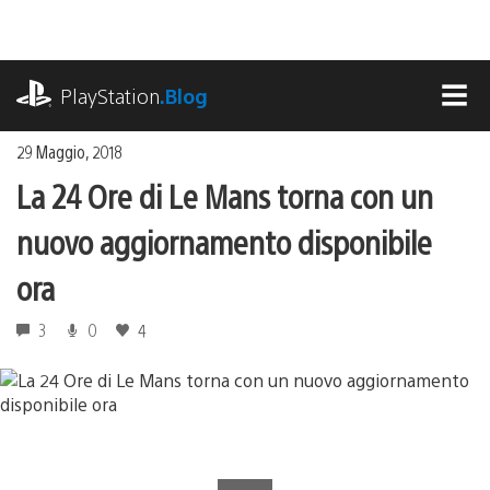
Salta
al
contenuto
playstation.com
PlayStation
.Blog
MEN
29 Maggio, 2018
La 24 Ore di Le Mans torna con un
nuovo aggiornamento disponibile
ora
3
0
4