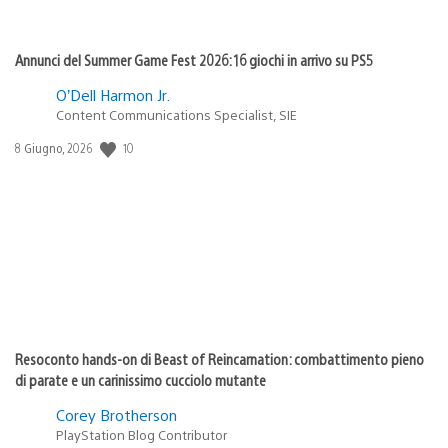
Annunci del Summer Game Fest 2026: 16 giochi in arrivo su PS5
O’Dell Harmon Jr.
Content Communications Specialist, SIE
10
Data
8 Giugno, 2026
di
pubblicazione:
Resoconto hands-on di Beast of Reincarnation: combattimento pieno
di parate e un carinissimo cucciolo mutante
Corey Brotherson
PlayStation Blog Contributor