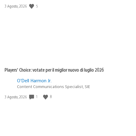
5
Data
3 Agosto, 2026
di
pubblicazione:
Players’ Choice: votate per il miglior nuovo di luglio 2026
O’Dell Harmon Jr.
Content Communications Specialist, SIE
1
8
Data
3 Agosto, 2026
di
pubblicazione: