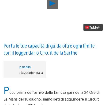
Riproduci
video
La
24
Ore
di
Le
Mans
torna
con
un
Porta le tue capacità di guida oltre ogni limite
nuovo
con il leggendario Circuit de la Sarthe
aggiornamento
disponibile
ora
psitalia
PlayStation Italia
P
oco prima dell’arrivo della famosa gara della 24 Ore di
Le Mans del 16 giugno, siamo lieti di aggiungere il Circuit