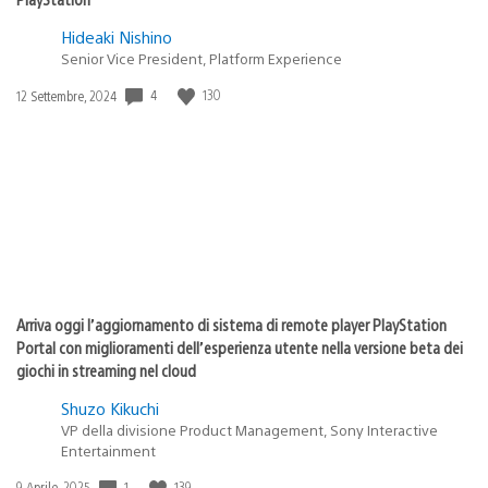
Hideaki Nishino
Senior Vice President, Platform Experience
4
130
Data
12 Settembre, 2024
di
pubblicazione:
Arriva oggi l’aggiornamento di sistema di remote player PlayStation
Portal con miglioramenti dell’esperienza utente nella versione beta dei
giochi in streaming nel cloud
Shuzo Kikuchi
VP della divisione Product Management, Sony Interactive
Entertainment
1
139
Data
9 Aprile, 2025