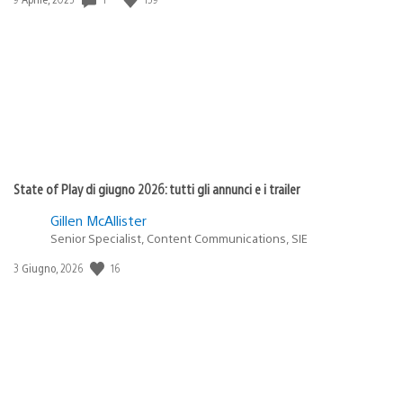
di
pubblicazione:
State of Play di giugno 2026: tutti gli annunci e i trailer
Gillen McAllister
Senior Specialist, Content Communications, SIE
16
Data
3 Giugno, 2026
di
pubblicazione: