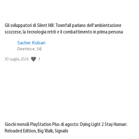
Gli sviluppatori di Silent Hill: Townfall parlano dell’ambientazione
scozzese, la tecnologia retrò e il combattimento in prima persona
Sachie Kobari
Direttrice, SIE
3
Data
30 Luglio, 2026
di
pubblicazione:
Giochi mensili PlayStation Plus di agosto: Dying Light 2 Stay Human:
Reloaded Edition, Big Walk, Signalis