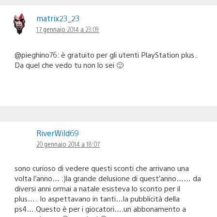
matrix23_23
17 gennaio 2014 a 23:09
@pieghino76: è gratuito per gli utenti PlayStation plus..
Da quel che vedo tu non lo sei 🙂
RiverWild69
20 gennaio 2014 a 18:07
sono curioso di vedere questi sconti che arrivano una
volta l’anno… :)la grande delusione di quest’anno…… da
diversi anni ormai a natale esisteva lo sconto per il
plus….. lo aspettavano in tanti…la pubblicità della
ps4….Questo è per i giocatori….un abbonamento a