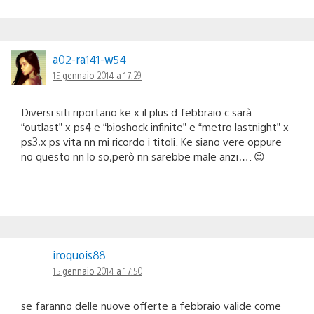
a02-ra141-w54
15 gennaio 2014 a 17:29
Diversi siti riportano ke x il plus d febbraio c sarà
“outlast” x ps4 e “bioshock infinite” e “metro lastnight” x
ps3,x ps vita nn mi ricordo i titoli. Ke siano vere oppure
no questo nn lo so,però nn sarebbe male anzi…. 😉
iroquois88
15 gennaio 2014 a 17:50
se faranno delle nuove offerte a febbraio valide come