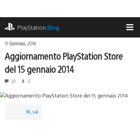
Salta
al
contenuto
playstation.com
PlayStation
.Blog
MEN
15 Gennaio, 2014
Aggiornamento PlayStation Store
del 15 gennaio 2014
29
0
W_sal