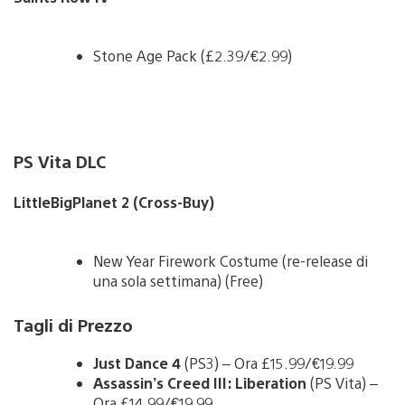
Stone Age Pack (£2.39/€2.99)
PS Vita DLC
LittleBigPlanet 2 (Cross-Buy)
New Year Firework Costume (re-release di
una sola settimana) (Free)
Tagli di Prezzo
Just Dance 4
(PS3) – Ora £15.99/€19.99
Assassin’s Creed III: Liberation
(PS Vita) –
Ora £14.99/€19.99