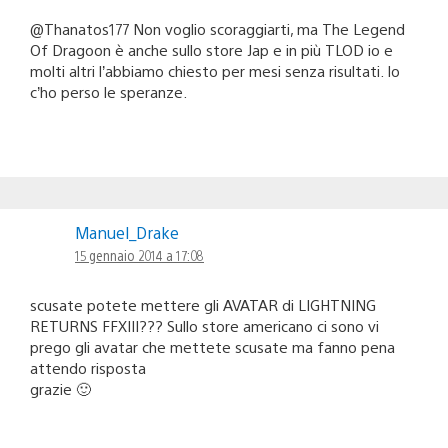
@Thanatos177 Non voglio scoraggiarti, ma The Legend
Of Dragoon è anche sullo store Jap e in più TLOD io e
molti altri l’abbiamo chiesto per mesi senza risultati. Io
c’ho perso le speranze.
Manuel_Drake
15 gennaio 2014 a 17:08
scusate potete mettere gli AVATAR di LIGHTNING
RETURNS FFXIII??? Sullo store americano ci sono vi
prego gli avatar che mettete scusate ma fanno pena
attendo risposta
grazie 🙂