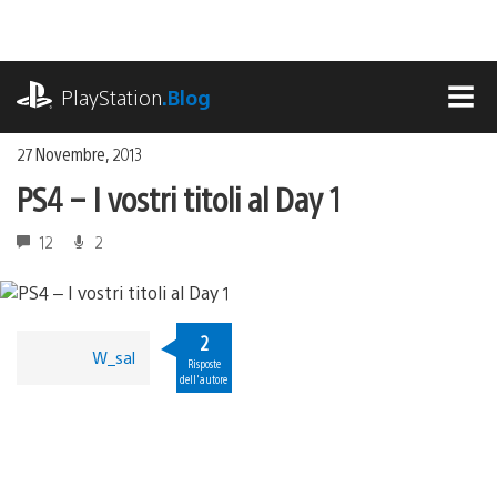
Salta
al
contenuto
playstation.com
PlayStation
.Blog
MEN
27 Novembre, 2013
PS4 – I vostri titoli al Day 1
12
2
2
W_sal
Risposte
dell'autore