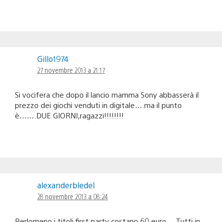
Gillo1974
27 novembre 2013 a 21:17
Si vocifera che dopo il lancio mamma Sony abbasserà il
prezzo dei giochi venduti in digitale….ma il punto
è…….DUE GIORNI,ragazzi!!!!!!!!
alexanderbledel
28 novembre 2013 a 08:24
Perlomeno i titoli first party costano 60 euro… Tutti in