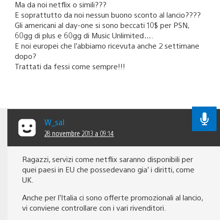
Ma da noi netflix o simili???
E soprattutto da noi nessun buono sconto al lancio????
Gli americani al day-one si sono beccati 10$ per PSN,
60gg di plus e 60gg di Music Unlimited….
E noi europei che l’abbiamo ricevuta anche 2 settimane
dopo?
Trattati da fessi come sempre!!!
W_sal
28 novembre 2013 a 09:14
Ragazzi, servizi come netflix saranno disponibili per
quei paesi in EU che possedevano gia’ i diritti, come
UK.
Anche per l’Italia ci sono offerte promozionali al lancio,
vi conviene controllare con i vari rivenditori.