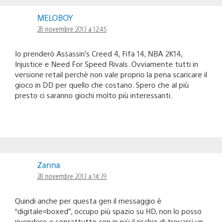
MELOBOY
28 novembre 2013 a 12:45
Io prenderò Assassin’s Creed 4, Fifa 14, NBA 2K14,
Injustice e Need For Speed Rivals. Ovviamente tutti in
versione retail perchè non vale proprio la pena scaricare il
gioco in DD per quello che costano. Spero che al più
presto ci saranno giochi molto più interessanti.
Zanna
28 novembre 2013 a 14:39
Quindi anche per questa gen il messaggio è
“digitale=boxed”, occupo più spazio su HD, non lo posso
rivendere e soprattutto con in più il rischio di trovarsi un