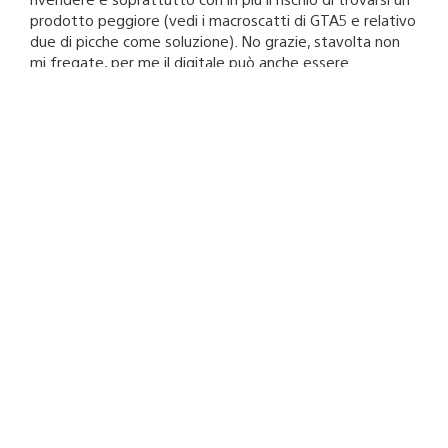
prodotto peggiore (vedi i macroscatti di GTA5 e relativo
due di picche come soluzione). No grazie, stavolta non
mi fregate, per me il digitale può anche essere
eliminato.
MAX1975X
28 novembre 2013 a 21:56
Killzone Shadow fall – Call of duty Ghost – Knack
Atre-yu