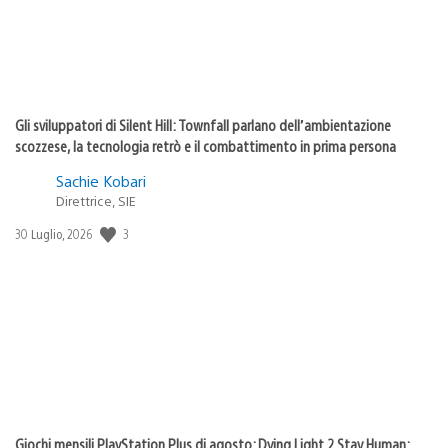
Gli sviluppatori di Silent Hill: Townfall parlano dell’ambientazione
scozzese, la tecnologia retrò e il combattimento in prima persona
Sachie Kobari
Direttrice, SIE
3
Data
30 Luglio, 2026
di
pubblicazione:
Giochi mensili PlayStation Plus di agosto: Dying Light 2 Stay Human: