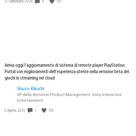
4
130
Data
12 Settembre, 2024
di
pubblicazione:
Arriva oggi l’aggiornamento di sistema di remote player PlayStation
Portal con miglioramenti dell’esperienza utente nella versione beta dei
giochi in streaming nel cloud
Shuzo Kikuchi
VP della divisione Product Management, Sony Interactive
Entertainment
1
139
Data
9 Aprile, 2025
di
pubblicazione: