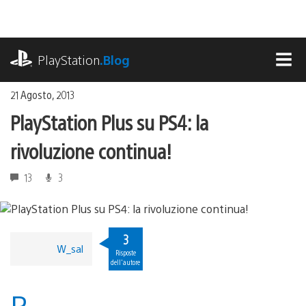
Salta
al
contenuto
playstation.com
PlayStation
.Blog
MEN
21 Agosto, 2013
PlayStation Plus su PS4: la
rivoluzione continua!
13
3
3
W_sal
Risposte
dell'autore
P