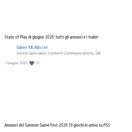
State of Play di giugno 2026: tutti gli annunci e i trailer
Gillen McAllister
Senior Specialist, Content Communications, SIE
16
Data
3 Giugno, 2026
di
pubblicazione:
Annunci del Summer Game Fest 2026: 16 giochi in arrivo su PS5