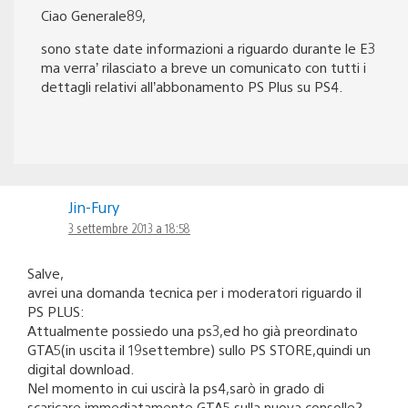
Ciao Generale89,
sono state date informazioni a riguardo durante le E3
ma verra’ rilasciato a breve un comunicato con tutti i
dettagli relativi all’abbonamento PS Plus su PS4.
Jin-Fury
3 settembre 2013 a 18:58
Salve,
avrei una domanda tecnica per i moderatori riguardo il
PS PLUS:
Attualmente possiedo una ps3,ed ho già preordinato
GTA5(in uscita il 19settembre) sullo PS STORE,quindi un
digital download.
Nel momento in cui uscirà la ps4,sarò in grado di
scaricare immediatamente GTA5 sulla nuova consolle?