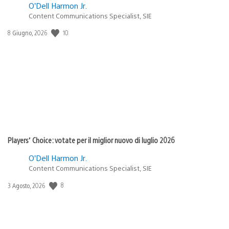
O’Dell Harmon Jr.
Content Communications Specialist, SIE
10
Data
8 Giugno, 2026
di
pubblicazione:
Players’ Choice: votate per il miglior nuovo di luglio 2026
O’Dell Harmon Jr.
Content Communications Specialist, SIE
8
Data
3 Agosto, 2026
di
pubblicazione: