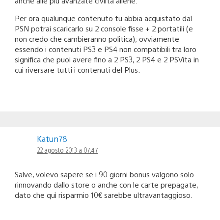
anche alle più avanzate civiltà aliene.
Per ora qualunque contenuto tu abbia acquistato dal
PSN potrai scaricarlo su 2 console fisse + 2 portatili (e
non credo che cambieranno politica); ovviamente
essendo i contenuti PS3 e PS4 non compatibili tra loro
significa che puoi avere fino a 2 PS3, 2 PS4 e 2 PSVita in
cui riversare tutti i contenuti del Plus.
Katun78
22 agosto 2013 a 07:47
Salve, volevo sapere se i 90 giorni bonus valgono solo
rinnovando dallo store o anche con le carte prepagate,
dato che quì risparmio 10€ sarebbe ultravantaggioso.