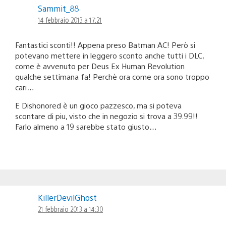
Sammit_88
14 febbraio 2013 a 17:21
Fantastici sconti!! Appena preso Batman AC! Però si
potevano mettere in leggero sconto anche tutti i DLC,
come è avvenuto per Deus Ex Human Revolution
qualche settimana fa! Perchè ora come ora sono troppo
cari…
E Dishonored è un gioco pazzesco, ma si poteva
scontare di piu, visto che in negozio si trova a 39.99!!
Farlo almeno a 19 sarebbe stato giusto…
KillerDevilGhost
21 febbraio 2013 a 14:30