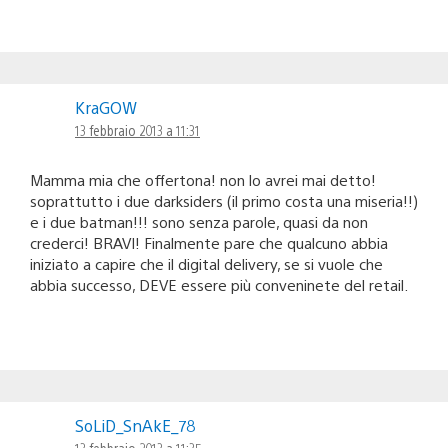
KraGOW
13 febbraio 2013 a 11:31
Mamma mia che offertona! non lo avrei mai detto!
soprattutto i due darksiders (il primo costa una miseria!!)
e i due batman!!! sono senza parole, quasi da non
crederci! BRAVI! Finalmente pare che qualcuno abbia
iniziato a capire che il digital delivery, se si vuole che
abbia successo, DEVE essere più conveninete del retail.
SoLiD_SnAkE_78
13 febbraio 2013 a 11:35