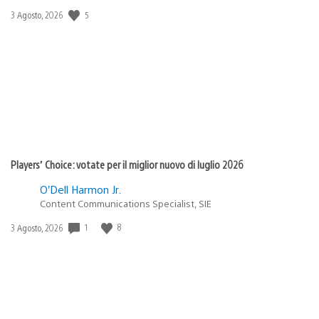
5
Data
3 Agosto, 2026
di
pubblicazione:
Players’ Choice: votate per il miglior nuovo di luglio 2026
O’Dell Harmon Jr.
Content Communications Specialist, SIE
1
8
Data
3 Agosto, 2026
di
pubblicazione: