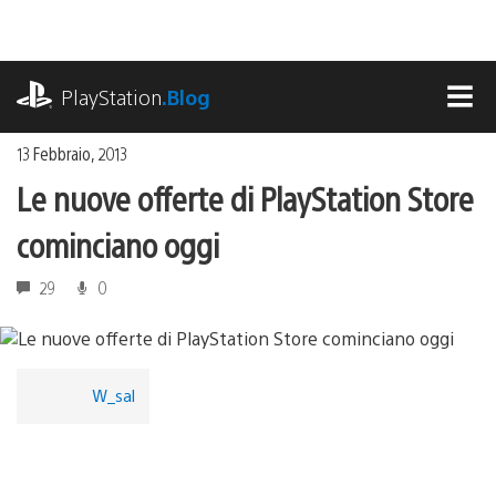
Salta
al
contenuto
playstation.com
PlayStation
.Blog
MEN
13 Febbraio, 2013
Le nuove offerte di PlayStation Store
cominciano oggi
29
0
W_sal