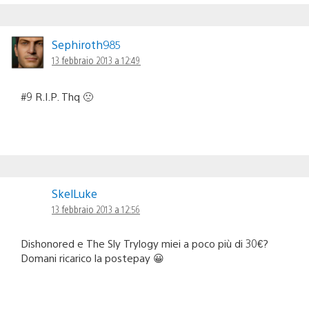
Sephiroth985
13 febbraio 2013 a 12:49
#9 R.I.P. Thq 🙁
SkelLuke
13 febbraio 2013 a 12:56
Dishonored e The Sly Trylogy miei a poco più di 30€?
Domani ricarico la postepay 😀