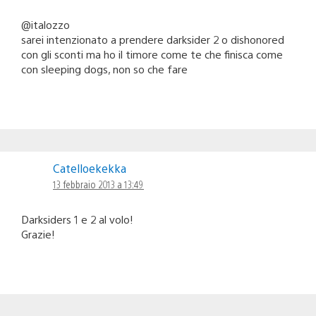
@italozzo
sarei intenzionato a prendere darksider 2 o dishonored
con gli sconti ma ho il timore come te che finisca come
con sleeping dogs, non so che fare
Catelloekekka
13 febbraio 2013 a 13:49
Darksiders 1 e 2 al volo!
Grazie!