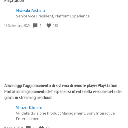
PlayStation
Hideaki Nishino
Senior Vice President, Platform Experience
4
130
Data
12 Settembre, 2024
di
pubblicazione:
Arriva oggi l’aggiornamento di sistema di remote player PlayStation
Portal con miglioramenti dell’esperienza utente nella versione beta dei
giochi in streaming nel cloud
Shuzo Kikuchi
VP della divisione Product Management, Sony Interactive
Entertainment
1
139
Data
9 Aprile, 2025