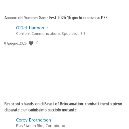
Annunci del Summer Game Fest 2026: 16 giochi in arrivo su PS5
O’Dell Harmon Jr.
Content Communications Specialist, SIE
10
Data
8 Giugno, 2026
di
pubblicazione:
Resoconto hands-on di Beast of Reincarnation: combattimento pieno
di parate e un carinissimo cucciolo mutante
Corey Brotherson
PlayStation Blog Contributor