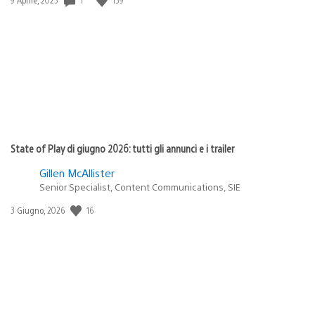
di
pubblicazione:
State of Play di giugno 2026: tutti gli annunci e i trailer
Gillen McAllister
Senior Specialist, Content Communications, SIE
16
Data
3 Giugno, 2026
di
pubblicazione: