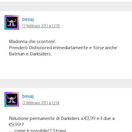
bexaj
13 febbraio 2013 a 12:05
Madonna che scontoni!
Prenderò Dishonored immediatamente e forse anche
Batman e Darksiders.
bexaj
13 febbraio 2013 a 12:14
Riduzione permanente di Darkiders a €3,99 e il due a
€9,99!?
….come è possibile!? Strano.