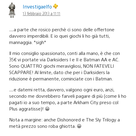
Investigaelfo
13 febbraio 2013 a 11:11
…a parte che rosico perchè ci sono delle offertone
davvero imperdibili. E io quei giochi li ho già tutti,
mannaggia. *sigh*
Il mio consiglio spassionato, conti alla mano, è che con
35€ vi portate via Darksiders I e II e Batman AA e AC.
Sono QUATTRO giochi meravigliosi, NON FATEVELI
SCAPPARE! Al limite, dato che per i Darksiders la
riduzione è permanente, cominciate con i Batman.
…e datemi retta, davvero, valgono ogni euro, anzi,
secondo me dovrebbero farveli pagare di più (come li ho
pagati io a suo tempo, a parte Arkham City preso col
Plus aggratisse)! 😀
Nota a margine: anche Dishonored e The Sly Trilogy a
metà prezzo sono roba ghiotta. 😀