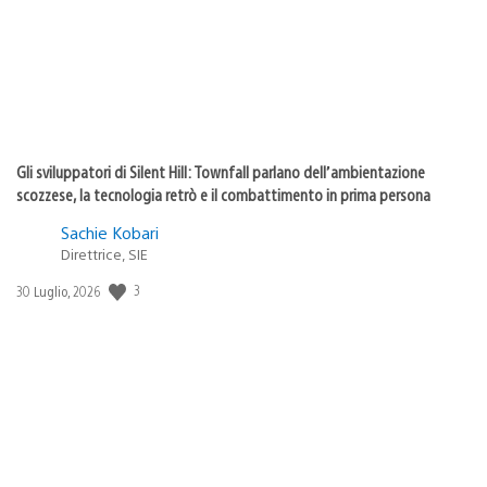
Gli sviluppatori di Silent Hill: Townfall parlano dell’ambientazione
scozzese, la tecnologia retrò e il combattimento in prima persona
Sachie Kobari
Direttrice, SIE
3
Data
30 Luglio, 2026
di
pubblicazione: