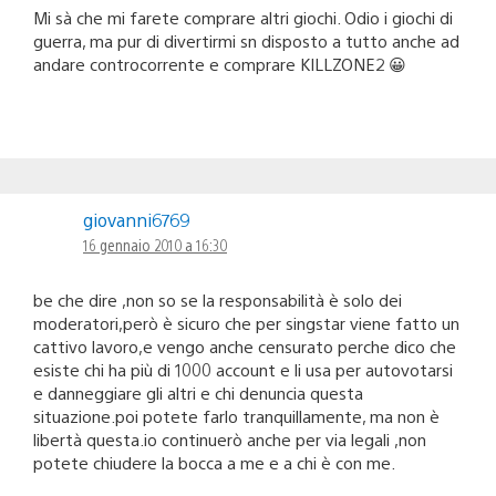
Mi sà che mi farete comprare altri giochi. Odio i giochi di
guerra, ma pur di divertirmi sn disposto a tutto anche ad
andare controcorrente e comprare KILLZONE2 😀
giovanni6769
16 gennaio 2010 a 16:30
be che dire ,non so se la responsabilità è solo dei
moderatori,però è sicuro che per singstar viene fatto un
cattivo lavoro,e vengo anche censurato perche dico che
esiste chi ha più di 1000 account e li usa per autovotarsi
e danneggiare gli altri e chi denuncia questa
situazione.poi potete farlo tranquillamente, ma non è
libertà questa.io continuerò anche per via legali ,non
potete chiudere la bocca a me e a chi è con me.