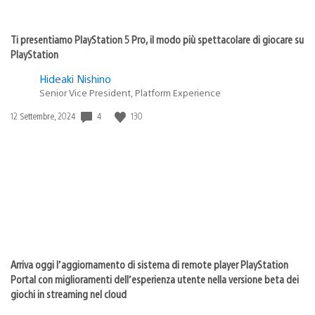
Ti presentiamo PlayStation 5 Pro, il modo più spettacolare di giocare su
PlayStation
Hideaki Nishino
Senior Vice President, Platform Experience
4
130
Data
12 Settembre, 2024
di
pubblicazione:
Arriva oggi l’aggiornamento di sistema di remote player PlayStation
Portal con miglioramenti dell’esperienza utente nella versione beta dei
giochi in streaming nel cloud