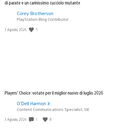
di parate e un carinissimo cucciolo mutante
Corey Brotherson
PlayStation Blog Contributor
5
Data
3 Agosto, 2026
di
pubblicazione:
Players’ Choice: votate per il miglior nuovo di luglio 2026
O’Dell Harmon Jr.
Content Communications Specialist, SIE
1
8
Data
3 Agosto, 2026
di
pubblicazione: