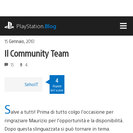
Salta
al
contenuto
playstation.com
PlayStation
.Blog
MEN
15 Gennaio, 2010
Il Community Team
15
4
4
SirhoIT
Risposte
dell'autore
S
alve a tutti! Prima di tutto colgo l’occasione per
ringraziare Maurizio per l’opportunità e la disponibilità.
Dopo questa slinguazzata si può tornare in tema.