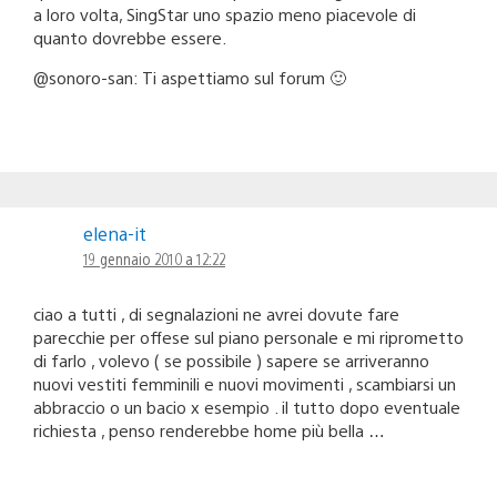
a loro volta, SingStar uno spazio meno piacevole di
quanto dovrebbe essere.
@sonoro-san: Ti aspettiamo sul forum 🙂
elena-it
19 gennaio 2010 a 12:22
ciao a tutti , di segnalazioni ne avrei dovute fare
parecchie per offese sul piano personale e mi riprometto
di farlo , volevo ( se possibile ) sapere se arriveranno
nuovi vestiti femminili e nuovi movimenti , scambiarsi un
abbraccio o un bacio x esempio . il tutto dopo eventuale
richiesta , penso renderebbe home più bella …