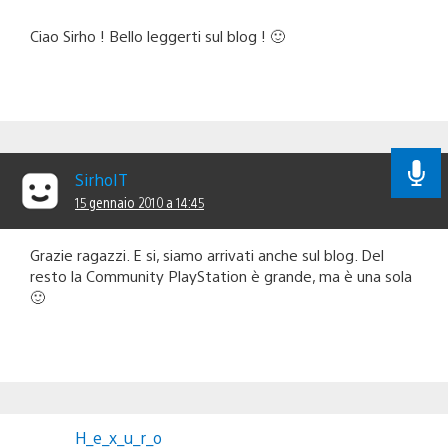
Ciao Sirho ! Bello leggerti sul blog ! 🙂
SirhoIT
15 gennaio 2010 a 14:45
Grazie ragazzi. E si, siamo arrivati anche sul blog. Del
resto la Community PlayStation è grande, ma è una sola
🙂
H_e_x_u_r_o