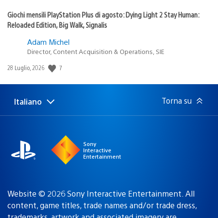
Giochi mensili PlayStation Plus di agosto: Dying Light 2 Stay Human:
Reloaded Edition, Big Walk, Signalis
Adam Michel
Director, Content Acquisition & Operations, SIE
7
Data
28 Luglio, 2026
di
pubblicazione:
Torna su
Italiano
Seleziona
Regione
una
attuale:
Regione
Sony
Interactive
Entertainment
Website © 2026 Sony Interactive Entertainment. All
content, game titles, trade names and/or trade dress,
trademarks, artwork and associated imagery are