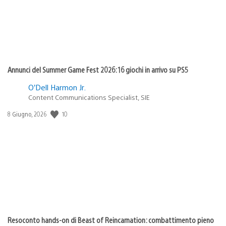
Annunci del Summer Game Fest 2026: 16 giochi in arrivo su PS5
O’Dell Harmon Jr.
Content Communications Specialist, SIE
10
Data
8 Giugno, 2026
di
pubblicazione:
Resoconto hands-on di Beast of Reincarnation: combattimento pieno