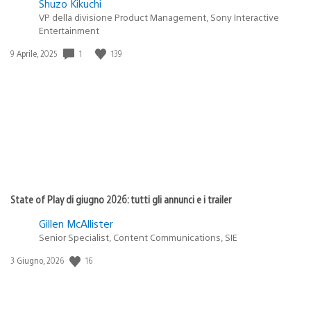
Shuzo Kikuchi
VP della divisione Product Management, Sony Interactive
Entertainment
1
139
Data
9 Aprile, 2025
di
pubblicazione:
State of Play di giugno 2026: tutti gli annunci e i trailer
Gillen McAllister
Senior Specialist, Content Communications, SIE
16
Data
3 Giugno, 2026
di
pubblicazione: