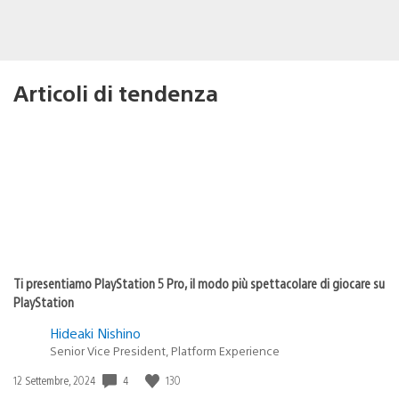
Articoli di tendenza
Ti presentiamo PlayStation 5 Pro, il modo più spettacolare di giocare su
PlayStation
Hideaki Nishino
Senior Vice President, Platform Experience
4
130
Data
12 Settembre, 2024
di