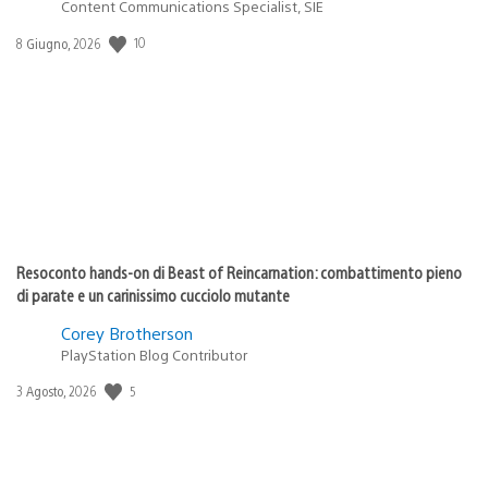
Content Communications Specialist, SIE
10
Data
8 Giugno, 2026
di
pubblicazione:
Resoconto hands-on di Beast of Reincarnation: combattimento pieno
di parate e un carinissimo cucciolo mutante
Corey Brotherson
PlayStation Blog Contributor
5
Data
3 Agosto, 2026
di
pubblicazione: