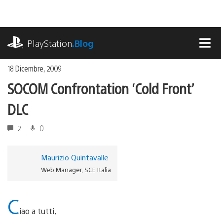
Salta
al
contenuto
playstation.com
PlayStation
.Blog
MEN
18 Dicembre, 2009
SOCOM Confrontation ‘Cold Front’
DLC
2
0
Maurizio Quintavalle
Web Manager, SCE Italia
C
iao a tutti,