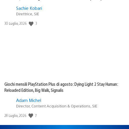
Sachie Kobari
Direttrice, SIE
3
Data
30 Luglio, 2026
di
pubblicazione:
Giochi mensili PlayStation Plus di agosto: Dying Light 2 Stay Human:
Reloaded Edition, Big Walk, Signalis
Adam Michel
Director, Content Acquisition & Operations, SIE
7
Data
28 Luglio, 2026
di
pubblicazione: