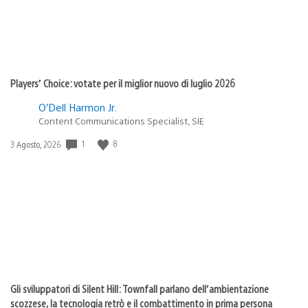
Players’ Choice: votate per il miglior nuovo di luglio 2026
O’Dell Harmon Jr.
Content Communications Specialist, SIE
1
8
Data
3 Agosto, 2026
di
pubblicazione:
Gli sviluppatori di Silent Hill: Townfall parlano dell’ambientazione
scozzese, la tecnologia retrò e il combattimento in prima persona