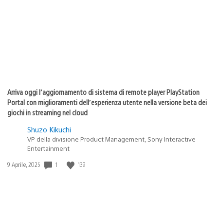
pubblicazione:
Arriva oggi l’aggiornamento di sistema di remote player PlayStation
Portal con miglioramenti dell’esperienza utente nella versione beta dei
giochi in streaming nel cloud
Shuzo Kikuchi
VP della divisione Product Management, Sony Interactive
Entertainment
1
139
Data
9 Aprile, 2025
di
pubblicazione: