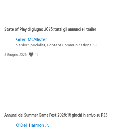
State of Play di giugno 2026: tutti gli annunci e i trailer
Gillen McAllister
Senior Specialist, Content Communications, SIE
16
Data
3 Giugno, 2026
di
pubblicazione:
Annunci del Summer Game Fest 2026: 16 giochi in arrivo su PS5
O’Dell Harmon Jr.