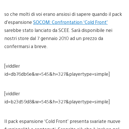
so che molti di voi erano ansiosi di sapere quando il pack
d’espansione
SOCOM: Confrontation ‘Cold Front’
sarebbe stato lanciato da SCEE. Sarà disponibile nei
nostri store dal 7 gennaio 2010 ad un prezzo da
confermarsi a breve.
[viddler
id=db76db6e&w=545&h=327&playertype=simple]
[viddler
id=b23d59d8&w=545&h=327&playertype=simple]
Il pack espansione ‘Cold Front’ presenta svariate nuove