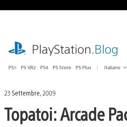
Salta
al
contenuto
playstation.com
PlayStation
.Blog
PS5
PS VR2
PS4
PS Store
PS Plus
Italiano
Seleziona
Regione
una
attuale:
Regione
23 Settembre, 2009
Topatoi: Arcade Pa