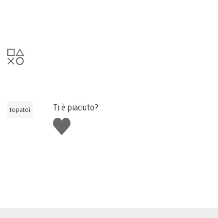
Ti è piaciuto?
topatoi
Mi
piace