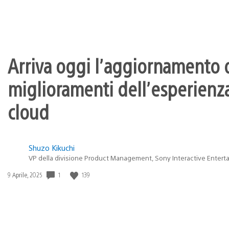
Arriva oggi l’aggiornamento d
miglioramenti dell’esperienza
cloud
Shuzo Kikuchi
VP della divisione Product Management, Sony Interactive Entert
1
139
Data
9 Aprile, 2025
di
pubblicazione: