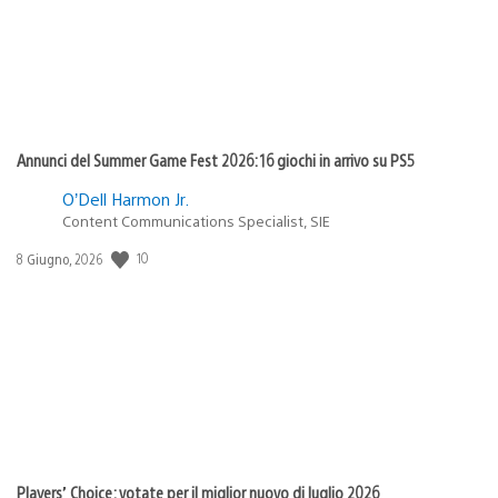
Annunci del Summer Game Fest 2026: 16 giochi in arrivo su PS5
O’Dell Harmon Jr.
Content Communications Specialist, SIE
10
Data
8 Giugno, 2026
di
pubblicazione:
Players’ Choice: votate per il miglior nuovo di luglio 2026