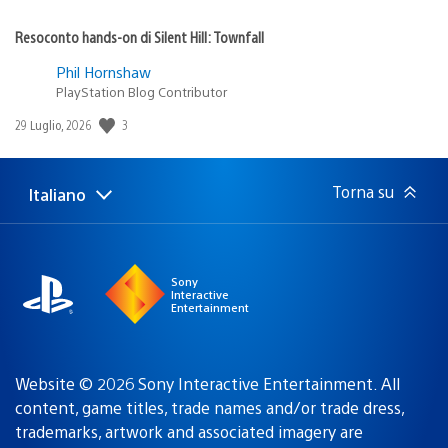
Resoconto hands-on di Silent Hill: Townfall
Phil Hornshaw
PlayStation Blog Contributor
3
Data
29 Luglio, 2026
di
pubblicazione:
Torna su
Italiano
Seleziona
Regione
una
attuale:
Regione
Sony
Interactive
Entertainment
Website © 2026 Sony Interactive Entertainment. All
content, game titles, trade names and/or trade dress,
trademarks, artwork and associated imagery are