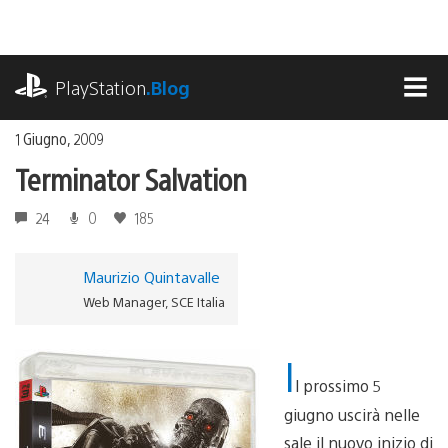
Salta
al
contenuto
playstation.com
PlayStation
.Blog
MEN
1 Giugno, 2009
Terminator Salvation
24
0
185
Maurizio Quintavalle
Web Manager, SCE Italia
I
l prossimo 5
giugno uscirà nelle
sale il nuovo inizio di