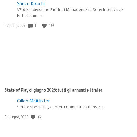
Shuzo Kikuchi
VP della divisione Product Management, Sony Interactive
Entertainment
1
139
Data
9 Aprile, 2025
di
pubblicazione:
State of Play di giugno 2026: tutti gli annunci e i trailer
Gillen McAllister
Senior Specialist, Content Communications, SIE
16
Data
3 Giugno, 2026
di
pubblicazione: