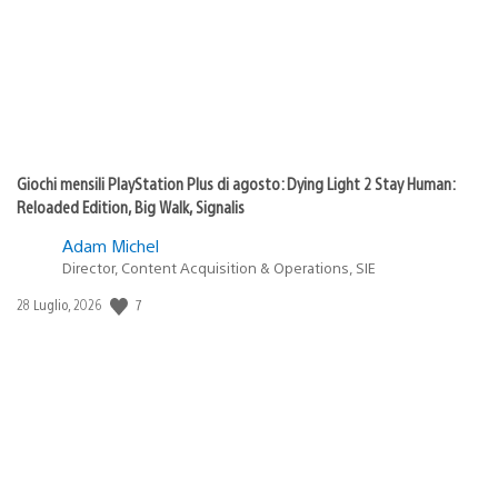
Giochi mensili PlayStation Plus di agosto: Dying Light 2 Stay Human:
Reloaded Edition, Big Walk, Signalis
Adam Michel
Director, Content Acquisition & Operations, SIE
7
Data
28 Luglio, 2026
di
pubblicazione: