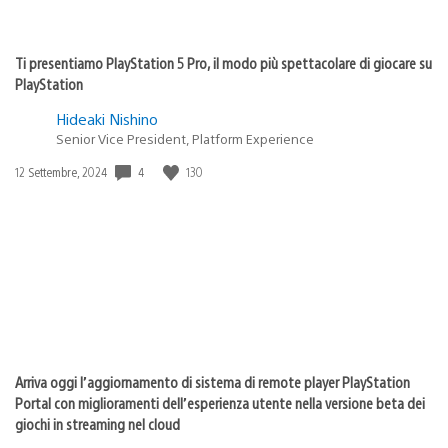
Ti presentiamo PlayStation 5 Pro, il modo più spettacolare di giocare su
PlayStation
Hideaki Nishino
Senior Vice President, Platform Experience
4
130
Data
12 Settembre, 2024
di
pubblicazione:
Arriva oggi l’aggiornamento di sistema di remote player PlayStation
Portal con miglioramenti dell’esperienza utente nella versione beta dei
giochi in streaming nel cloud