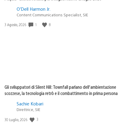
O’Dell Harmon Jr.
Content Communications Specialist, SIE
1
8
Data
3 Agosto, 2026
di
pubblicazione:
Gli sviluppatori di Silent Hill: Townfall parlano dell’ambientazione
scozzese, la tecnologia retrò e il combattimento in prima persona
Sachie Kobari
Direttrice, SIE
3
Data
30 Luglio, 2026
di
pubblicazione: