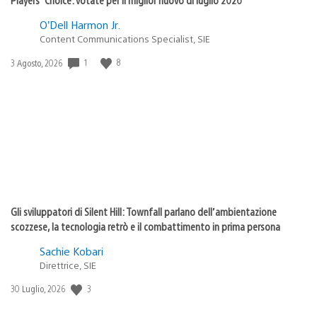
O’Dell Harmon Jr.
Content Communications Specialist, SIE
1
8
Data
3 Agosto, 2026
di
pubblicazione:
Gli sviluppatori di Silent Hill: Townfall parlano dell’ambientazione
scozzese, la tecnologia retrò e il combattimento in prima persona
Sachie Kobari
Direttrice, SIE
3
Data
30 Luglio, 2026
di
pubblicazione: