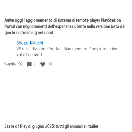
Arriva oggi l’aggiornamento di sistema di remote player PlayStation
Portal con miglioramenti dell’esperienza utente nella versione beta dei
giochi in streaming nel cloud
Shuzo Kikuchi
VP della divisione Product Management, Sony Interactive
Entertainment
1
139
Data
9 Aprile, 2025
di
pubblicazione:
State of Play di giugno 2026: tutti gli annunci e i trailer