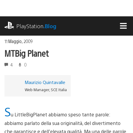
Salta
al
contenuto
playstation.com
PlayStation
.Blog
MEN
11 Maggio, 2009
MTBig Planet
4
0
Maurizio Quintavalle
Web Manager, SCE Italia
S
u LittleBigPlanet abbiamo speso tante parole:
abbiamo parlato della sua originalità, del divertimento
che garantisce e dell’elevata qualità. Ma una delle parole