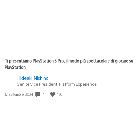
Ti presentiamo PlayStation 5 Pro, il modo più spettacolare di giocare su
PlayStation
Hideaki Nishino
Senior Vice President, Platform Experience
4
130
Data
12 Settembre, 2024
di
pubblicazione: