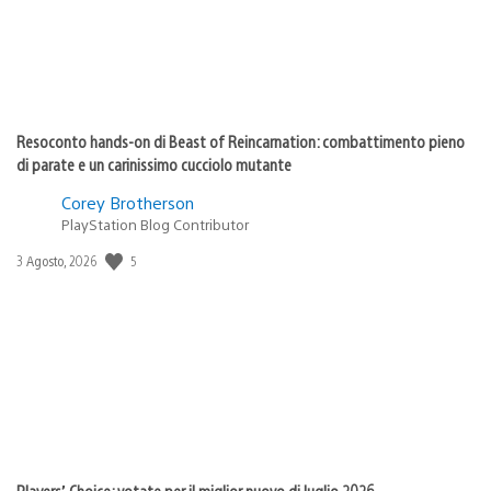
Resoconto hands-on di Beast of Reincarnation: combattimento pieno
di parate e un carinissimo cucciolo mutante
Corey Brotherson
PlayStation Blog Contributor
5
Data
3 Agosto, 2026
di
pubblicazione:
Players’ Choice: votate per il miglior nuovo di luglio 2026