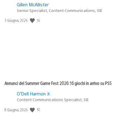
Gillen McAllister
Senior Specialist, Content Communications, SIE
16
Data
3 Giugno, 2026
di
pubblicazione:
Annunci del Summer Game Fest 2026: 16 giochi in arrivo su PS5
O’Dell Harmon Jr.
Content Communications Specialist, SIE
10
Data
8 Giugno, 2026
di
pubblicazione: