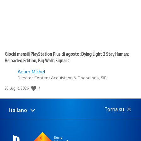
Giochi mensili PlayStation Plus di agosto: Dying Light 2 Stay Human:
Reloaded Edition, Big Walk, Signalis
Adam Michel
Director, Content Acquisition & Operations, SIE
7
Data
28 Luglio, 2026
di
pubblicazione:
Torna su
Italiano
Seleziona
Regione
una
attuale:
Regione
Sony