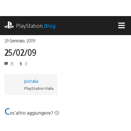
Salta
al
contenuto
playstation.com
PlayStation
.Blog
MEN
29 Gennaio, 2009
25/02/09
15
0
psitalia
PlayStation Italia
c
os’altro aggiungere? 🙂