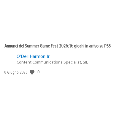
Annunci del Summer Game Fest 2026: 16 giochi in arrivo su PS5
O’Dell Harmon Jr.
Content Communications Specialist, SIE
10
Data
8 Giugno, 2026
di
pubblicazione: