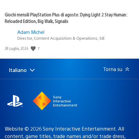
Giochi mensili PlayStation Plus di agosto: Dying Light 2 Stay Human:
Reloaded Edition, Big Walk, Signalis
Adam Michel
Director, Content Acquisition & Operations, SIE
7
Data
28 Luglio, 2026
di
pubblicazione:
Torna su
Italiano
Seleziona
Regione
una
attuale:
Regione
Sony
Interactive
Entertainment
Website © 2026 Sony Interactive Entertainment. All
content, game titles, trade names and/or trade dress,