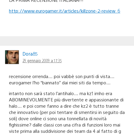
http://www.eurogamer.it/articles/killzone-2-review_6
Dora85
29 gennaio 2009 a 17:35
recensione orrenda… poi vabbè son punti di vista…
eurogamer l’ho “bannato” dai miei siti da tempo…
intanto non sarà stato l’antihalo… ma kz1 imho era
ABOMINEVOLMENTE più divertente e appassionante di
halo… e poi come fanno a dire che kz2 è tutto tranne
che innovativo (per poi tentare di smentirsi in seguito da
soli) dove online ci sono una tonnellata di novità
fighissime? dalle classi con una cifra di funzioni loro mai
viste prima alla suddivisione dei team da 4 al fatto di g