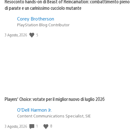
Resoconto hands-on di Beast of Reincarnation: combattimento pieno
di parate e un carinissimo cucciolo mutante
Corey Brotherson
PlayStation Blog Contributor
5
Data
3 Agosto, 2026
di
pubblicazione:
Players’ Choice: votate per il miglior nuovo di luglio 2026
O’Dell Harmon Jr.
Content Communications Specialist, SIE
1
8
Data
3 Agosto, 2026
di