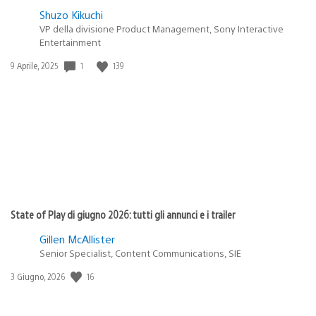
Shuzo Kikuchi
VP della divisione Product Management, Sony Interactive
Entertainment
1
139
Data
9 Aprile, 2025
di
pubblicazione:
State of Play di giugno 2026: tutti gli annunci e i trailer
Gillen McAllister
Senior Specialist, Content Communications, SIE
16
Data
3 Giugno, 2026
di
pubblicazione: