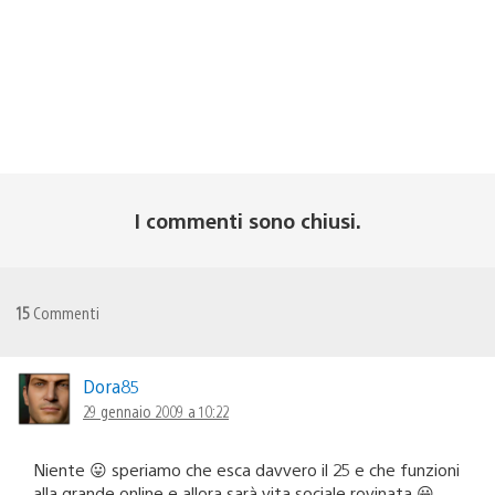
I commenti sono chiusi.
15
Commenti
Dora85
29 gennaio 2009 a 10:22
Niente 😛 speriamo che esca davvero il 25 e che funzioni
alla grande online e allora sarà vita sociale rovinata 😀