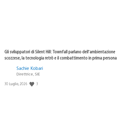
pubblicazione:
Gli sviluppatori di Silent Hill: Townfall parlano dell’ambientazione
scozzese, la tecnologia retrò e il combattimento in prima persona
Sachie Kobari
Direttrice, SIE
3
Data
30 Luglio, 2026
di
pubblicazione: