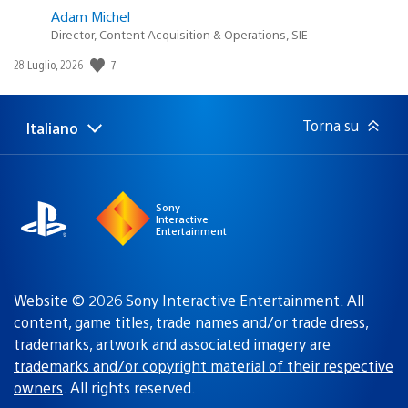
Adam Michel
Director, Content Acquisition & Operations, SIE
7
Data
28 Luglio, 2026
di
pubblicazione:
Torna su
Italiano
Seleziona
Regione
una
attuale:
Regione
Sony
Interactive
Entertainment
Website © 2026 Sony Interactive Entertainment. All
content, game titles, trade names and/or trade dress,
trademarks, artwork and associated imagery are
trademarks and/or copyright material of their respective
owners
. All rights reserved.