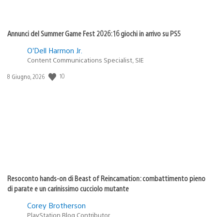
Annunci del Summer Game Fest 2026: 16 giochi in arrivo su PS5
O’Dell Harmon Jr.
Content Communications Specialist, SIE
10
Data
8 Giugno, 2026
di
pubblicazione:
Resoconto hands-on di Beast of Reincarnation: combattimento pieno
di parate e un carinissimo cucciolo mutante
Corey Brotherson
PlayStation Blog Contributor