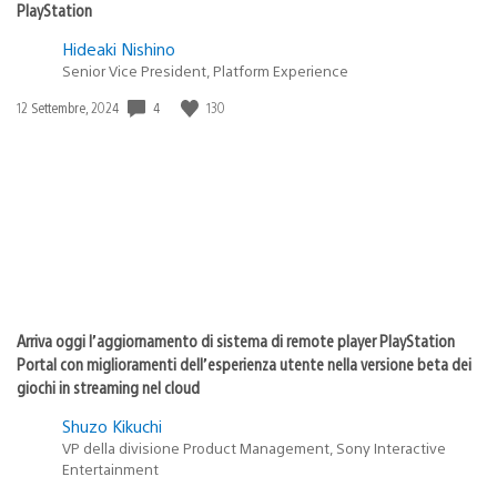
PlayStation
Hideaki Nishino
Senior Vice President, Platform Experience
4
130
Data
12 Settembre, 2024
di
pubblicazione:
Arriva oggi l’aggiornamento di sistema di remote player PlayStation
Portal con miglioramenti dell’esperienza utente nella versione beta dei
giochi in streaming nel cloud
Shuzo Kikuchi
VP della divisione Product Management, Sony Interactive
Entertainment