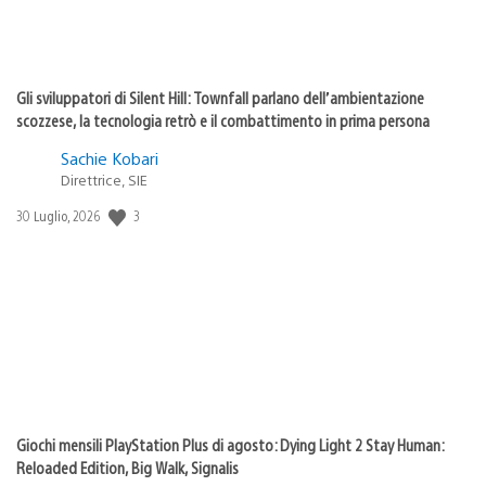
Gli sviluppatori di Silent Hill: Townfall parlano dell’ambientazione
scozzese, la tecnologia retrò e il combattimento in prima persona
Sachie Kobari
Direttrice, SIE
3
Data
30 Luglio, 2026
di
pubblicazione:
Giochi mensili PlayStation Plus di agosto: Dying Light 2 Stay Human:
Reloaded Edition, Big Walk, Signalis