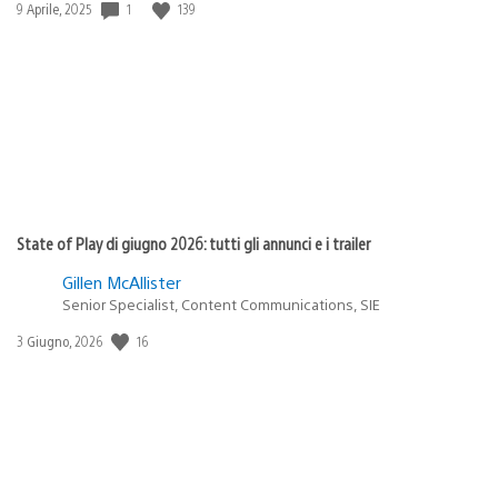
1
139
Data
9 Aprile, 2025
di
pubblicazione:
State of Play di giugno 2026: tutti gli annunci e i trailer
Gillen McAllister
Senior Specialist, Content Communications, SIE
16
Data
3 Giugno, 2026
di
pubblicazione: