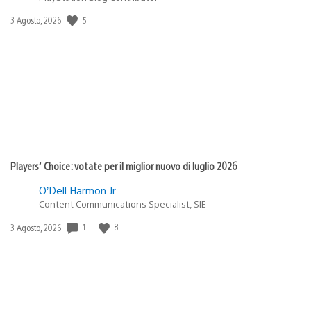
5
Data
3 Agosto, 2026
di
pubblicazione:
Players’ Choice: votate per il miglior nuovo di luglio 2026
O’Dell Harmon Jr.
Content Communications Specialist, SIE
1
8
Data
3 Agosto, 2026
di
pubblicazione: