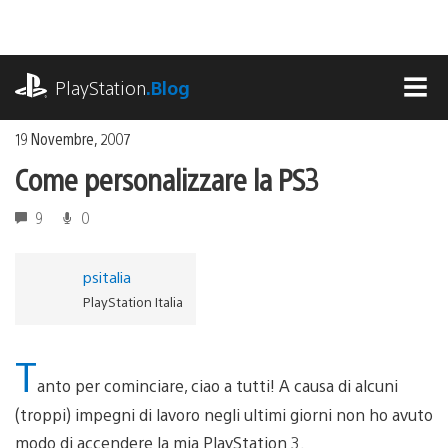
Salta
al
contenuto
playstation.com
PlayStation
.Blog
MEN
19 Novembre, 2007
Come personalizzare la PS3
9
0
psitalia
PlayStation Italia
T
anto per cominciare, ciao a tutti! A causa di alcuni
(troppi) impegni di lavoro negli ultimi giorni non ho avuto
modo di accendere la mia PlayStation 3.