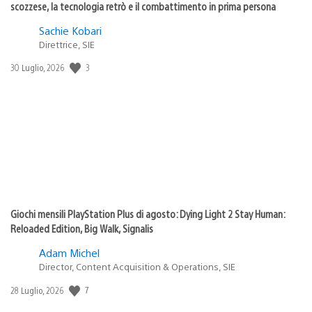
scozzese, la tecnologia retrò e il combattimento in prima persona
Sachie Kobari
Direttrice, SIE
3
Data
30 Luglio, 2026
di
pubblicazione:
Giochi mensili PlayStation Plus di agosto: Dying Light 2 Stay Human:
Reloaded Edition, Big Walk, Signalis
Adam Michel
Director, Content Acquisition & Operations, SIE
7
Data
28 Luglio, 2026
di