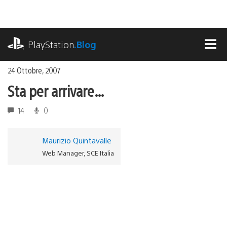
Salta
al
contenuto
playstation.com
PlayStation
.Blog
MEN
24 Ottobre, 2007
Sta per arrivare…
14
0
Maurizio Quintavalle
Web Manager, SCE Italia