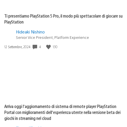
Ti presentiamo PlayStation 5 Pro, il modo più spettacolare di giocare su
PlayStation
Hideaki Nishino
Senior Vice President, Platform Experience
4
130
Data
12 Settembre, 2024
di
pubblicazione:
Arriva oggi l’aggiornamento di sistema di remote player PlayStation
Portal con miglioramenti dell’esperienza utente nella versione beta dei
giochi in streaming nel cloud