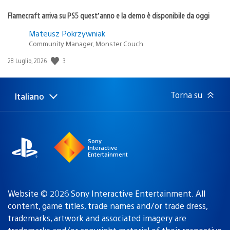
Flamecraft arriva su PS5 quest’anno e la demo è disponibile da oggi
Mateusz Pokrzywniak
Community Manager, Monster Couch
3
Data
28 Luglio, 2026
di
pubblicazione:
Torna su
Italiano
Seleziona
Regione
una
attuale:
Regione
Sony
Interactive
Entertainment
Website © 2026 Sony Interactive Entertainment. All
content, game titles, trade names and/or trade dress,
trademarks, artwork and associated imagery are