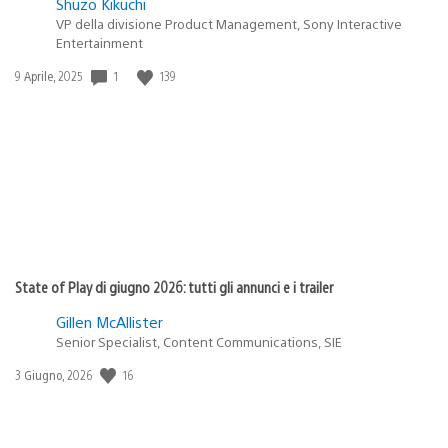
Shuzo Kikuchi
VP della divisione Product Management, Sony Interactive
Entertainment
1
139
Data
9 Aprile, 2025
di
pubblicazione:
State of Play di giugno 2026: tutti gli annunci e i trailer
Gillen McAllister
Senior Specialist, Content Communications, SIE
16
Data
3 Giugno, 2026
di
pubblicazione: