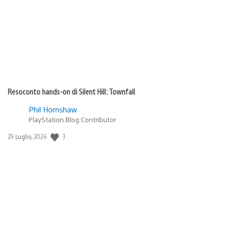
pubblicazione:
Resoconto hands-on di Silent Hill: Townfall
Phil Hornshaw
PlayStation Blog Contributor
3
Data
29 Luglio, 2026
di
pubblicazione: