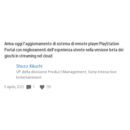
Arriva oggi l’aggiornamento di sistema di remote player PlayStation
Portal con miglioramenti dell’esperienza utente nella versione beta dei
giochi in streaming nel cloud
Shuzo Kikuchi
VP della divisione Product Management, Sony Interactive
Entertainment
1
139
Data
9 Aprile, 2025
di
pubblicazione: