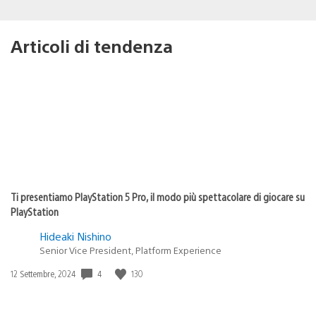
Articoli di tendenza
Ti presentiamo PlayStation 5 Pro, il modo più spettacolare di giocare su
PlayStation
Hideaki Nishino
Senior Vice President, Platform Experience
4
130
Data
12 Settembre, 2024
di
pubblicazione: