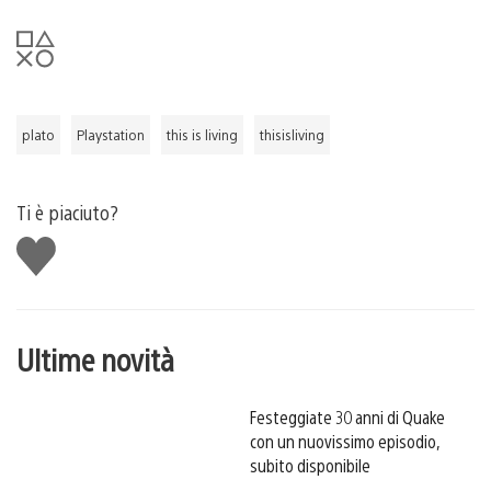
plato
Playstation
this is living
thisisliving
Ti è piaciuto?
Mi
piace
Ultime novità
Festeggiate 30 anni di Quake
con un nuovissimo episodio,
subito disponibile