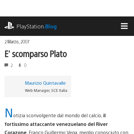
Salta
al
contenuto
playstation.com
PlayStation
.Blog
MEN
2 Marzo, 2007
E’ scomparso Plato
2
0
Maurizio Quintavalle
Web Manager, SCE Italia
N
otizia sconvolgente dal mondo del calcio,
il
fortissimo attaccante venezuelano del River
Corazone
, Franco Guillermo Vega, meglio conosciuto con