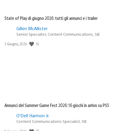
State of Play di giugno 2026: tutti gli annunci e i trailer
Gillen McAllister
Senior Specialist, Content Communications, SIE
16
Data
3 Giugno, 2026
di
pubblicazione:
Annunci del Summer Game Fest 2026: 16 giochi in arrivo su PS5
O’Dell Harmon Jr.
Content Communications Specialist, SIE
10