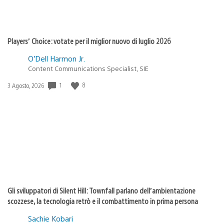
Players’ Choice: votate per il miglior nuovo di luglio 2026
O’Dell Harmon Jr.
Content Communications Specialist, SIE
1
8
Data
3 Agosto, 2026
di
pubblicazione:
Gli sviluppatori di Silent Hill: Townfall parlano dell’ambientazione
scozzese, la tecnologia retrò e il combattimento in prima persona
Sachie Kobari