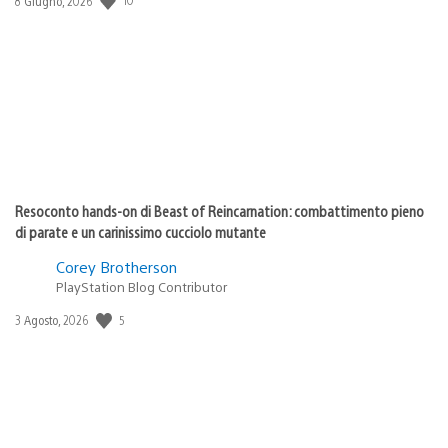
Data
8 Giugno, 2026
di
pubblicazione:
Resoconto hands-on di Beast of Reincarnation: combattimento pieno
di parate e un carinissimo cucciolo mutante
Corey Brotherson
PlayStation Blog Contributor
5
Data
3 Agosto, 2026
di
pubblicazione: