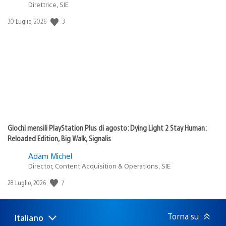
Direttrice, SIE
3
Data
30 Luglio, 2026
di
pubblicazione:
Giochi mensili PlayStation Plus di agosto: Dying Light 2 Stay Human:
Reloaded Edition, Big Walk, Signalis
Adam Michel
Director, Content Acquisition & Operations, SIE
7
Data
28 Luglio, 2026
di
pubblicazione:
Torna su
Italiano
Seleziona
Regione