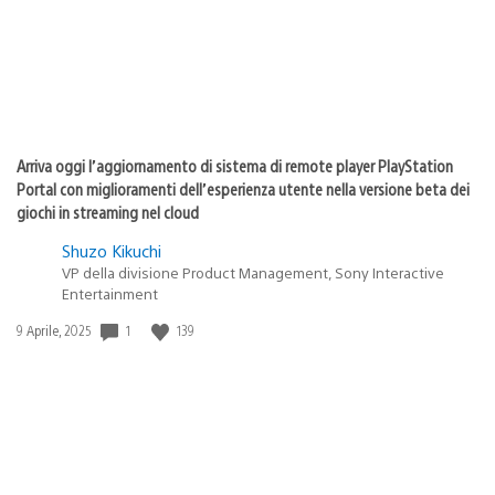
Arriva oggi l’aggiornamento di sistema di remote player PlayStation
Portal con miglioramenti dell’esperienza utente nella versione beta dei
giochi in streaming nel cloud
Shuzo Kikuchi
VP della divisione Product Management, Sony Interactive
Entertainment
1
139
Data
9 Aprile, 2025
di
pubblicazione: