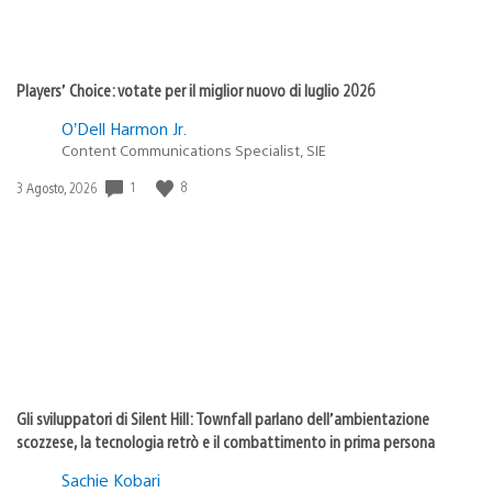
Players’ Choice: votate per il miglior nuovo di luglio 2026
O’Dell Harmon Jr.
Content Communications Specialist, SIE
1
8
Data
3 Agosto, 2026
di
pubblicazione:
Gli sviluppatori di Silent Hill: Townfall parlano dell’ambientazione
scozzese, la tecnologia retrò e il combattimento in prima persona
Sachie Kobari