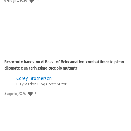
Data
8 Giugno, 2026
di
pubblicazione:
Resoconto hands-on di Beast of Reincarnation: combattimento pieno
di parate e un carinissimo cucciolo mutante
Corey Brotherson
PlayStation Blog Contributor
5
Data
3 Agosto, 2026
di
pubblicazione: