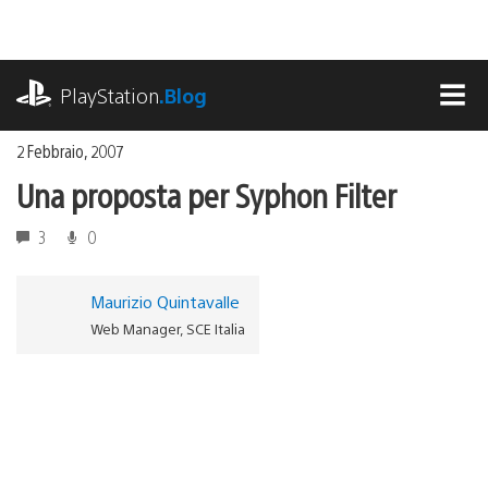
Salta
al
contenuto
playstation.com
PlayStation
.Blog
MEN
2 Febbraio, 2007
Una proposta per Syphon Filter
3
0
Maurizio Quintavalle
Web Manager, SCE Italia