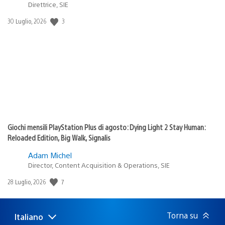
Direttrice, SIE
3
Data
30 Luglio, 2026
di
pubblicazione:
Giochi mensili PlayStation Plus di agosto: Dying Light 2 Stay Human:
Reloaded Edition, Big Walk, Signalis
Adam Michel
Director, Content Acquisition & Operations, SIE
7
Data
28 Luglio, 2026
di
pubblicazione:
Torna su
Italiano
Seleziona
Regione