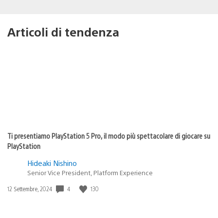
Articoli di tendenza
Ti presentiamo PlayStation 5 Pro, il modo più spettacolare di giocare su
PlayStation
Hideaki Nishino
Senior Vice President, Platform Experience
4
130
Data
12 Settembre, 2024
di
pubblicazione: