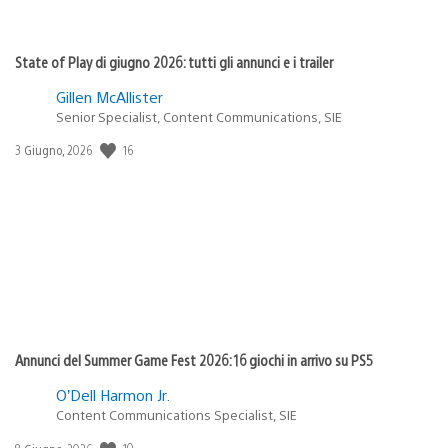
State of Play di giugno 2026: tutti gli annunci e i trailer
Gillen McAllister
Senior Specialist, Content Communications, SIE
16
Data
3 Giugno, 2026
di
pubblicazione:
Annunci del Summer Game Fest 2026: 16 giochi in arrivo su PS5
O’Dell Harmon Jr.
Content Communications Specialist, SIE
10